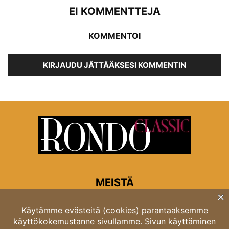
EI KOMMENTTEJA
KOMMENTOI
KIRJAUDU JÄTTÄÄKSESI KOMMENTIN
MEISTÄ
Rondon toimitus
Opastinsilta 6A 00520 Helsinki
Asiakaspalvelu: puh. 03 4246 5318