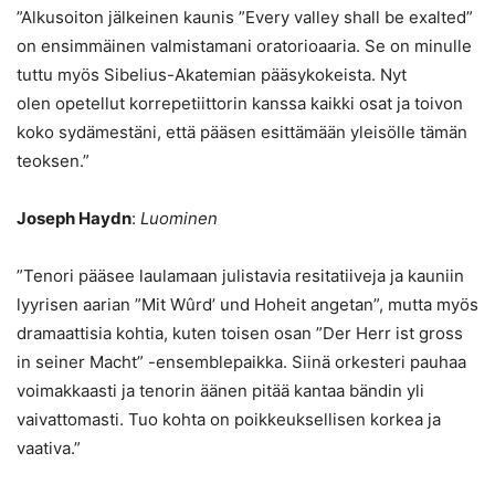
”Alkusoiton jälkeinen kaunis ”Every valley shall be exalted”
on ensimmäinen valmistamani oratorioaaria. Se on minulle
tuttu myös Sibelius-Akatemian pääsykokeista. Nyt
olen opetellut korrepetiittorin kanssa kaikki osat ja toivon
koko sydämestäni, että pääsen esittämään yleisölle tämän
teoksen.”
Joseph Haydn
:
Luominen
”Tenori pääsee laulamaan julistavia resitatiiveja ja kauniin
lyyrisen aarian ”Mit Wûrd’ und Hoheit angetan”, mutta myös
dramaattisia kohtia, kuten toisen osan ”Der Herr ist gross
in seiner Macht” -ensemblepaikka. Siinä orkesteri pauhaa
voimakkaasti ja tenorin äänen pitää kantaa bändin yli
vaivattomasti. Tuo kohta on poikkeuksellisen korkea ja
vaativa.”