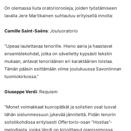
On olemassa liuta oratoriorooleja, joiden työstämiseen
lavalla Jere Martikainen suhtautuu erityisellä innolla:
Camille Saint-Saëns
:
Jouluoratorio
“Upeaa laulettavaa tenorille. Hieno aaria ja haastavat
ensemblekohdat, jotka on sävelletty kypsästi tekstin
mukaan, antavat tenoriäänen eri karaktäärien loistaa.
Tämän pääsin esittämään viime joulukuussa Savonlinnan
tuomiokirkossa.”
Giuseppe Verdi
: Requiem
“Monet voimakkaat kuoropätkät ja solistien osat luovat
tähän sielunmessuun jykevää jännitettä. Pidän tenorin
solistikohdissa erityisesti
Offertorio
-osan ”Hostias”-
melodiasta, jonka Verdi on kirjoittanut pianissimossa