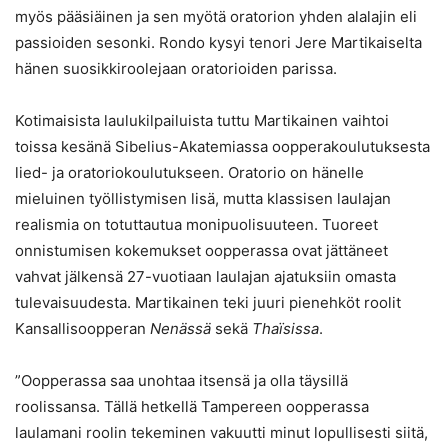
myös pääsiäinen ja sen myötä oratorion yhden alalajin eli
passioiden sesonki. Rondo kysyi tenori Jere Martikaiselta
hänen suosikkiroolejaan oratorioiden parissa.
Kotimaisista laulukilpailuista tuttu Martikainen vaihtoi
toissa kesänä Sibelius-Akatemiassa oopperakoulutuksesta
lied- ja oratoriokoulutukseen. Oratorio on hänelle
mieluinen työllistymisen lisä, mutta klassisen laulajan
realismia on totuttautua monipuolisuuteen. Tuoreet
onnistumisen kokemukset oopperassa ovat jättäneet
vahvat jälkensä 27-vuotiaan laulajan ajatuksiin omasta
tulevaisuudesta. Martikainen teki juuri pienehköt roolit
Kansallisoopperan
Nenässä
sekä
Thaïsissa
.
”Oopperassa saa unohtaa itsensä ja olla täysillä
roolissansa. Tällä hetkellä Tampereen oopperassa
laulamani roolin tekeminen vakuutti minut lopullisesti siitä,