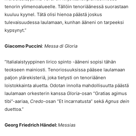
tenorin ylimenoalueelle. Tällöin tenoriäänessä suorastaan
kuuluu kyynel. Tätä olisi hienoa päästä joskus
tulevaisuudessa laulamaan, kunhan ääneni on tarpeeksi
kypsynyt.”
Giacomo Puccini
:
Messa di Gloria
”Italialaistyyppinen lirico spinto -ääneni sopisi tähän
teokseen mainiosti. Tenoriosuuksissa pääsee laulamaan
paljon ylärekisteriä, joka tietysti on tenoriäänen
loistokkainta aluetta. Odotan innolla mahdollisuutta päästä
laulamaan orkesterin kanssa
Gloria
-osan “Gratias agimus
tibi”-aariaa,
Credo
-osan “Et incarnatusta” sekä
Agnus dein
duettoa.”
Georg Friedrich Händel:
Messias