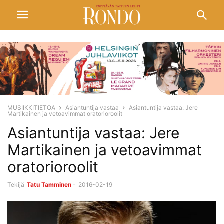
MUSIIKKITIETOA
Asiantuntija vastaa
Asiantuntija vastaa: Jere
Martikainen ja vetoavimmat oratorioroolit
Asiantuntija vastaa: Jere
Martikainen ja vetoavimmat
oratorioroolit
Tekijä
Tatu Tamminen
-
2016-02-19