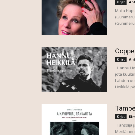
Ant
Kirjat
Maija Hapu
(Gummerus,
(Gummerus)
Oopper
Ant
Kirjat
Hannu Heik
jota kuult
Lahden oo
Heikkilä pä
Tamper
Ki
Kirjat
Tanssija j
Meriläinen