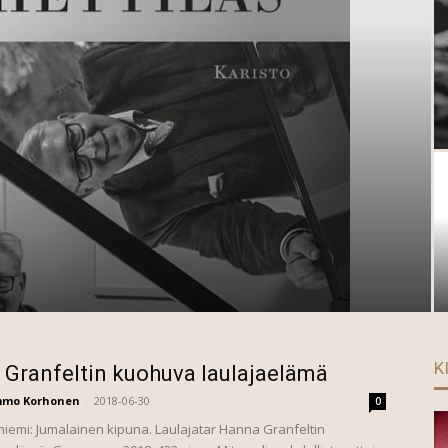
K
Granfeltin kuohuva laulajaelämä
mmo Korhonen
-
2018-06-30
0
niemi: Jumalainen kipuna. Laulajatar Hanna Granfeltin