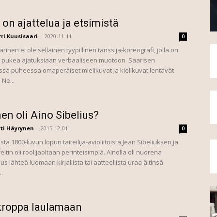
 on ajattelua ja etsimistä
ri Kuusisaari
-
2020-11-11
0
nen ei ole sellainen tyypillinen tanssija-koreografi, jolla on
 pukea ajatuksiaan verbaaliseen muotoon. Saarisen
ssä puheessa omaperäiset mielikuvat ja kielikuvat lentävät
 Ne...
nen oli Aino Sibelius?
ti Häyrynen
-
2015-12-01
0
ta 1800-luvun lopun taiteilija-avioliitoista Jean Sibeliuksen ja
eltin oli roolijaoltaan perinteisimpiä. Ainolla oli nuorena
s lähteä luomaan kirjallista tai aatteellista uraa äitinsä
..
kroppa laulamaan