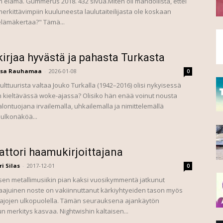
n elämä. Gummerus 2018. 432 sivua.Miten oli mahdollista, ettei
kittävimpiin kuuluneesta laulutaiteilijasta ole koskaan
 elämäkertaa?" Tämä...
kirjaa hyvästä ja pahasta Turkasta
isa Rauhamaa
-
2026-01-08
0
ulttuurista valtaa Jouko Turkalla (1942–2016) olisi nykyisessä
n kieltävässä woke-ajassa? Olisiko hän enää voinut nousta
alontuojana irvailemalla, uhkailemalla ja nimittelemällä
 ulkonäköä...
attori haamukirjoittajana
ri Silas
-
2017-12-01
0
n metallimusiikin pian kaksi vuosikymmentä jatkunut
ajuinen noste on vakiinnuttanut kärkiyhtyeiden tason myös
jojen ulkopuolella. Tämän seurauksena ajankäytön
n merkitys kasvaa. Nightwishin kaltaisen...