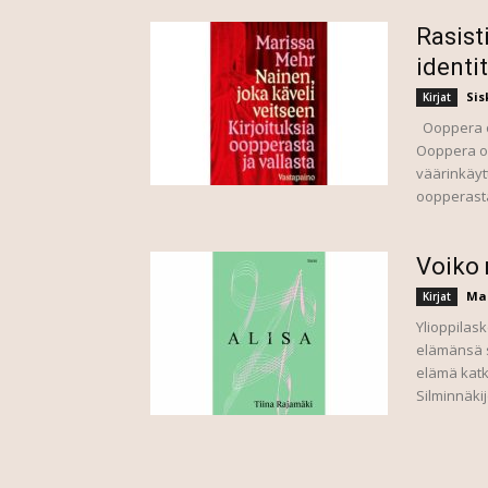
Rasist
identi
Sis
Kirjat
Ooppera on
Ooppera on
väärinkäyt
oopperasta
Voiko 
Ma
Kirjat
Ylioppilask
elämänsä s
elämä katk
Silminnäkijö