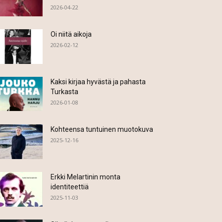
2026-04-22
Oi niitä aikoja
2026-02-12
Kaksi kirjaa hyvästä ja pahasta
Turkasta
2026-01-08
Kohteensa tuntuinen muotokuva
2025-12-16
Erkki Melartinin monta
identiteettiä
2025-11-03