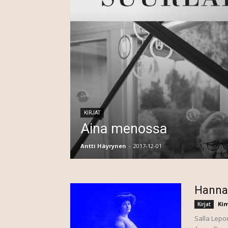
KIRJAT
Aina menossa
Antti Häyrynen
-
2017-12-01
Hanna 
Ki
Kirjat
Salla Lepo