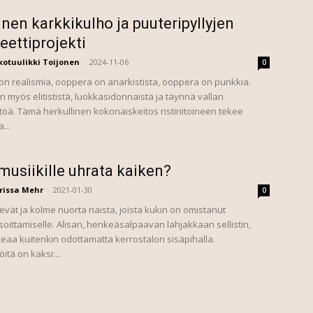
inen karkkikulho ja puuteripyllyjen
teettiprojekti
kotuulikki Toijonen
-
2024-11-06
0
 realismia, ooppera on anarkistista, ooppera on punkkia.
 myös elitististä, luokkasidonnaista ja täynnä vallan
töä. Tämä herkullinen kokonaiskeitos ristiriitoineen tekee
...
musiikille uhrata kaiken?
rissa Mehr
-
2021-01-30
0
evät ja kolme nuorta naista, joista kukin on omistanut
oittamiselle. Alisan, henkeäsalpaavan lahjakkaan sellistin,
eaa kuitenkin odottamatta kerrostalon sisäpihalla.
itä on kaksi:...