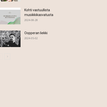
Kohti vastuullista
musiikkikasvatusta
2024-08-28
Oopperan liekki
2024-05-02