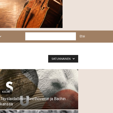
Etsi
SATUNNAINEN
KIRJAT
Täyslaidallinen Beethovenin ja Bachin
kanssa