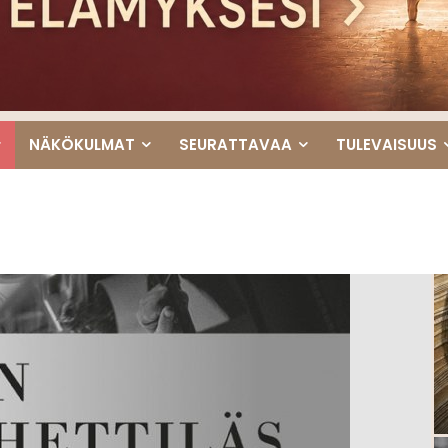
NÄKÖKULMAT
SEURATTAVAA
TULEVAISUUS