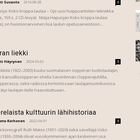
ti Suvanto
-
2016-08-28
0
oja: Koko kroppa laulaa – Opi uusi huippuartistien tekniikka
 159 s. 2 CD-levyä) Maija Hapuojan Koko kroppa laulaa
, on huomionarvoinen lisä laulun opetusaineistoon....
an liekki
ti Häyrynen
-
2024-05-02
0
kilä (1922–2003) kuului suomalaisen oopperan luottolaulajiin,
iin Kansallisoopperan ohella Savonlinnan Oopperajuhlilla,
pperassa, sekä radiossa kertomissaan laulajamuotokuvissa.
ätyi laulajan tielle haavoituttuaan...
elaista kulttuurin lähihistoriaa
mmo Korhonen
-
2022-06-01
0
a koreografi Ruth Matso (1931–2020) sekä säveltäjä Usko
 (1930–2004) olivat vuosikymmenien ajan keskeinen osa