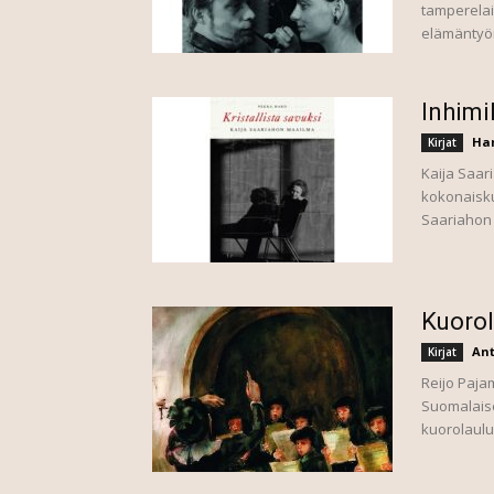
tamperelai
elämäntyön
Inhimi
Har
Kirjat
Kaija Saari
kokonaisku
Saariahon y
Kuorol
Ant
Kirjat
Reijo Paja
Suomalaise
kuorolaulus