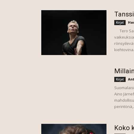
Tanssi
Har
Kirjat
Tero Saari
vaikeuksia
rönsyilevä
kiehtovina.
Millai
Ant
Kirjat
Suomalaisis
Aino Järnef
mahdollisuu
perintönä,.
Koko 