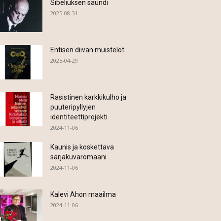
Sibeliuksen saundi
2025-08-31
Entisen diivan muistelot
2025-04-29
Rasistinen karkkikulho ja
puuteripyllyjen
identiteettiprojekti
2024-11-06
Kaunis ja koskettava
sarjakuvaromaani
2024-11-06
Kalevi Ahon maailma
2024-11-06