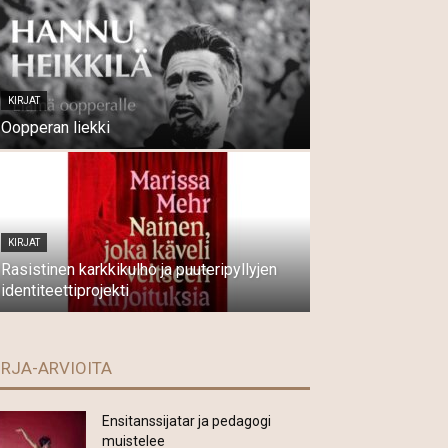
KIRJAT
Oopperan liekki
KIRJAT
Rasistinen karkkikulho ja puuteripyllyjen
identiteettiprojekti
IRJA-ARVIOITA
Ensitanssijatar ja pedagogi
muistelee