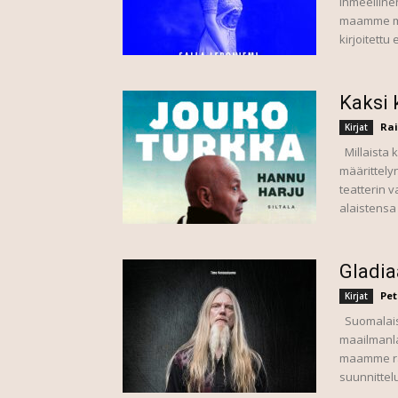
ihmeelline
maamme mer
kirjoitettu
Kaksi 
Ra
Kirjat
Millaista k
määrittely
teatterin v
alaistensa
Gladia
Pet
Kirjat
Suomalaise
maailmanla
maamme ra
suunnittelu