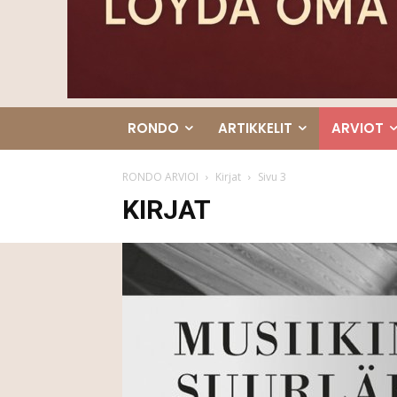
RONDO
ARTIKKELIT
ARVIOT
RONDO ARVIOI
Kirjat
Sivu 3
KIRJAT