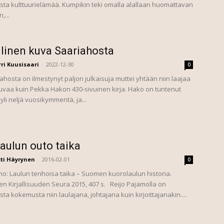
sta kulttuurielämää. Kumpikin teki omalla alallaan huomattavan
,...
llinen kuva Saariahosta
ri Kuusisaari
-
2022-12-30
0
ahosta on ilmestynyt paljon julkaisuja muttei yhtään niin laajaa
vaa kuin Pekka Hakon 430-sivuinen kirja. Hako on tuntenut
li neljä vuosikymmentä, ja...
aulun outo taika
ti Häyrynen
-
2016-02-01
0
mo: Laulun tenhoisa taika – Suomen kuorolaulun historia.
n Kirjallisuuden Seura 2015, 407 s. Reijo Pajamolla on
ta kokemusta niin laulajana, johtajana kuin kirjoittajanakin....