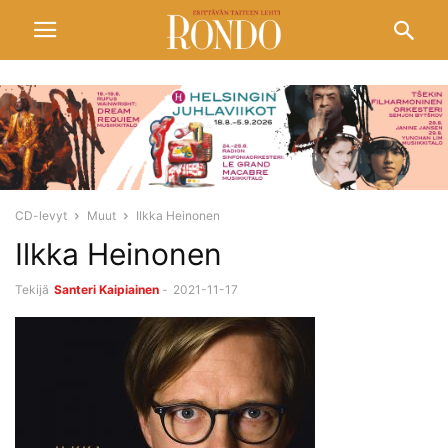
CD-levyt
Muut
Ilkka Heinonen
Ilkka Heinonen
Tekijä
Santeri Kaipiainen
-
2021-11-17