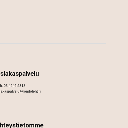
siakaspalvelu
h: 03 4246 5318
iakaspalvelu@rondolehti.fi
hteystietomme