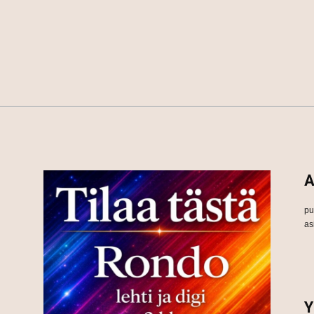
A
pu
as
Y