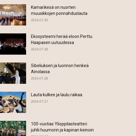
Kamarikesä on nuorten
muusikkojen ponnahduslauta
2026-07-30
Ekosysteemi herää eloon Perttu
Haapasen uutuudessa
2026-07-28
Sibeliuksen ja luonnon henkeä
Ainolassa
2026-07-28
Lauta kulkee ja laulu raikaa
2026-07-21
100-vuotias Ylioppilasteatteri
juhlii huumorin ja kapinan keinoin