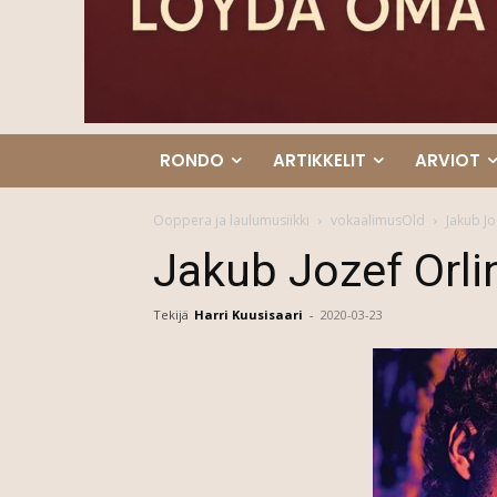
RONDO
ARTIKKELIT
ARVIOT
Ooppera ja laulumusiikki
vokaalimusOld
Jakub Jo
Jakub Jozef Orli
Tekijä
Harri Kuusisaari
-
2020-03-23