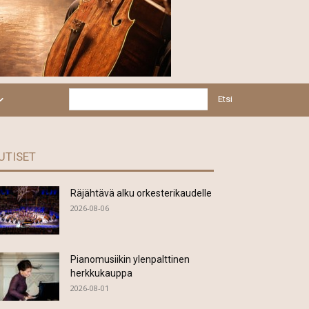
Etsi
UTISET
Räjähtävä alku orkesterikaudelle
2026-08-06
Pianomusiikin ylenpalttinen
herkkukauppa
2026-08-01