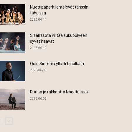
Nuottipaperit lentelevät tanssin
tahdissa
2026-06-11
Sisällissota viiltää sukupolveen
syvät haavat
2026-06-10
Oulu Sinfonia yllätti tasollaan
2026-06-09
Runoa ja rakkautta Naantalissa
2026-06-08