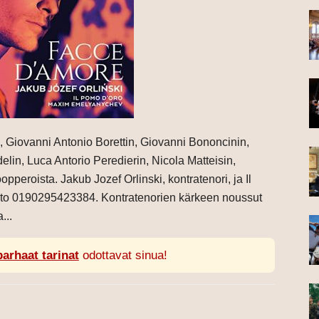
, Giovanni Antonio Borettin, Giovanni Bononcinin,
lin, Luca Antorio Peredierin, Nicola Matteisin,
peroista. Jakub Jozef Orlinski, kontratenori, ja Il
ato 0190295423384. Kontratenorien kärkeen noussut
...
parhaat tarinat
odottavat sinua!