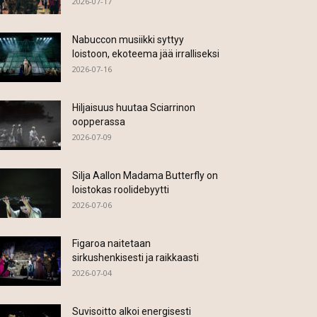
2026-07-17
Nabuccon musiikki syttyy
loistoon, ekoteema jää irralliseksi
2026-07-16
Hiljaisuus huutaa Sciarrinon
oopperassa
2026-07-09
Silja Aallon Madama Butterfly on
loistokas roolidebyytti
2026-07-06
Figaroa naitetaan
sirkushenkisesti ja raikkaasti
2026-07-04
Suvisoitto alkoi energisesti