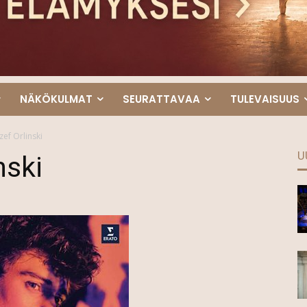
NÄKÖKULMAT
SEURATTAVAA
TULEVAISUUS
zef Orlinski
U
nski