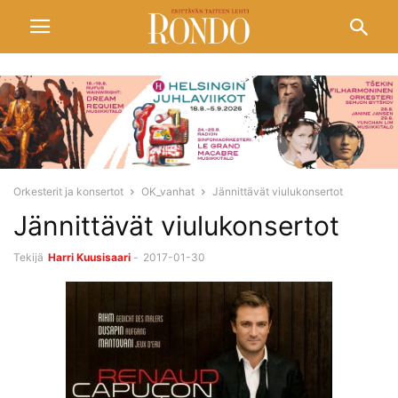
Orkesterit ja konsertot
OK_vanhat
Jännittävät viulukonsertot
Jännittävät viulukonsertot
Tekijä
Harri Kuusisaari
-
2017-01-30