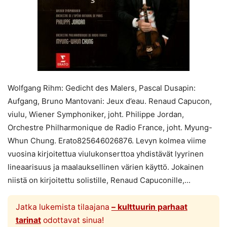
Wolfgang Rihm: Gedicht des Malers, Pascal Dusapin:
Aufgang, Bruno Mantovani: Jeux d’eau. Renaud Capucon,
viulu, Wiener Symphoniker, joht. Philippe Jordan,
Orchestre Philharmonique de Radio France, joht. Myung-
Whun Chung. Erato825646026876. Levyn kolmea viime
vuosina kirjoitettua viulukonserttoa yhdistävät lyyrinen
lineaarisuus ja maalauksellinen värien käyttö. Jokainen
niistä on kirjoitettu solistille, Renaud Capuconille,...
Jatka lukemista tilaajana
– kulttuurin parhaat
tarinat
odottavat sinua!