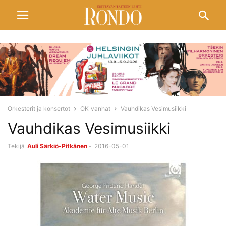
Orkesterit ja konsertot
OK_vanhat
Vauhdikas Vesimusiikki
Vauhdikas Vesimusiikki
Tekijä
Auli Särkiö-Pitkänen
-
2016-05-01