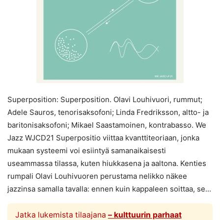
Superposition: Superposition. Olavi Louhivuori, rummut;
Adele Sauros, tenorisaksofoni; Linda Fredriksson, altto- ja
baritonisaksofoni; Mikael Saastamoinen, kontrabasso. We
Jazz WJCD21 Superpositio viittaa kvanttiteoriaan, jonka
mukaan systeemi voi esiintyä samanaikaisesti
useammassa tilassa, kuten hiukkasena ja aaltona. Kenties
rumpali Olavi Louhivuoren perustama nelikko näkee
jazzinsa samalla tavalla: ennen kuin kappaleen soittaa, se...
Jatka lukemista tilaajana
– kulttuurin parhaat