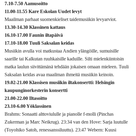
7.10-7.50 Aamusoitto
11.00-11.55 Kare Eskolan Uudet levyt
Maailman parhaat suomenkieliset taidemusiikin levyarviot.
13.30-14.30 Klassinen kattaus
16.10-17.00 Faunin iltapäivä
17.10-18.00 Tuuli Saksalan keidas
Musiikin avulla voi matkustaa Andien ylängöille, sumuisille
saarille tai Kalkutan ruuhkaisille kaduille. Silti mielenkiintoisin
matka laulun siivittämänä tehdään jokaisen omaan mieleen. Tuuli
Saksalan keidas avaa maailman ihmeitä musiikin keinoin.
19.02-21.00 Klassisen musiikin iltakonsertti: Helsingin
kaupunginorkesterin konsertti
21.00-22.00 Iltasoitto
23.10-6.00 Yöklassinen
Brahms: Sonaatti alttoviululle ja pianolle f-molli (Pinchas
Zukerman ja Marc Neikrug). 23:34 van den Hove: Sarja luutulle
(Toyohiko Satoh, renessanssiluuttu). 23:47 Webern: Kuusi