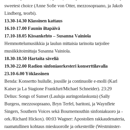
sweetest choice (Anne Sofie von Otter, mezzosopraano, ja Jakob
Lindberg, teorbi).
13.30-14.30 Klassinen kattaus
16.10-17.00 Faunin iltapäivä
17.10-18.05 Kissankehto – Susanna Vainiola
Hemmottelumusiikkia ja laulun mittaisia tarinoita tarjoilee
musiikkitoimittaja Susanna Vainiola.
18.30-18.50 Hartaita säveliä
19.30-22.00 Radion sinfoniaorkesteri konserttilavalla
23.10-6.00 Yöklassinen
Benda: Konsertto huilulle, jousille ja continuolle e-molli (Karl
Kaiser ja La Stagione Frankfurt/Michael Schneider). 23:29
Delius: Songs of Sunset (Lauluja auringonlaskusta) (Sally
Burgess, mezzosopraano, Bryn Terfel, baritoni, ja Waynflete
Singers, Southern Voices sekä Bournemouthin sinfoniakuoro ja -
ork./Richard Hickox). 00:03 Wagner: Apostolien rakkaudenateria,
raamatullinen kohtaus mieskuorolle ja orkesterille (Westminster-