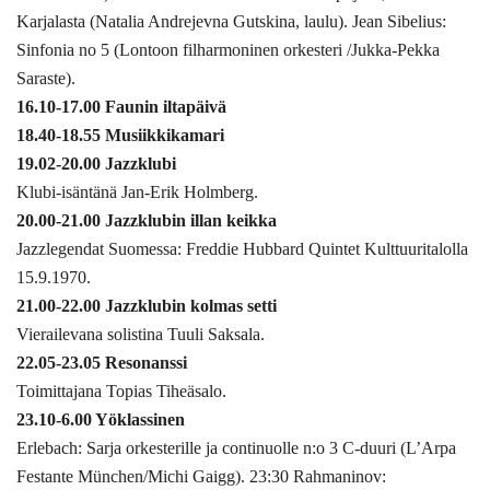
Karjalasta (Natalia Andrejevna Gutskina, laulu). Jean Sibelius:
Sinfonia no 5 (Lontoon filharmoninen orkesteri /Jukka-Pekka
Saraste).
16.10-17.00 Faunin iltapäivä
18.40-18.55 Musiikkikamari
19.02-20.00 Jazzklubi
Klubi-isäntänä Jan-Erik Holmberg.
20.00-21.00 Jazzklubin illan keikka
Jazzlegendat Suomessa: Freddie Hubbard Quintet Kulttuuritalolla
15.9.1970.
21.00-22.00 Jazzklubin kolmas setti
Vierailevana solistina Tuuli Saksala.
22.05-23.05 Resonanssi
Toimittajana Topias Tiheäsalo.
23.10-6.00 Yöklassinen
Erlebach: Sarja orkesterille ja continuolle n:o 3 C-duuri (L’Arpa
Festante München/Michi Gaigg). 23:30 Rahmaninov: