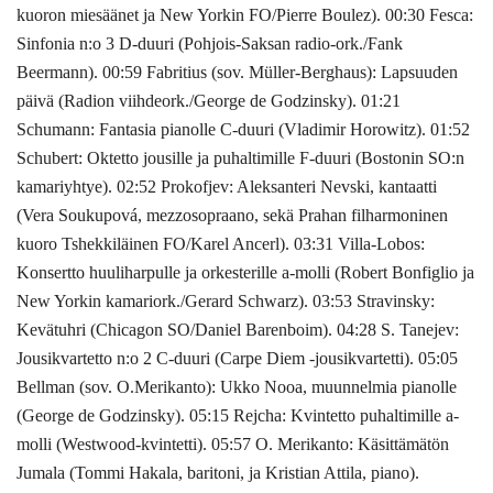
kuoron miesäänet ja New Yorkin FO/Pierre Boulez). 00:30 Fesca:
Sinfonia n:o 3 D-duuri (Pohjois-Saksan radio-ork./Fank
Beermann). 00:59 Fabritius (sov. Müller-Berghaus): Lapsuuden
päivä (Radion viihdeork./George de Godzinsky). 01:21
Schumann: Fantasia pianolle C-duuri (Vladimir Horowitz). 01:52
Schubert: Oktetto jousille ja puhaltimille F-duuri (Bostonin SO:n
kamariyhtye). 02:52 Prokofjev: Aleksanteri Nevski, kantaatti
(Vera Soukupová, mezzosopraano, sekä Prahan filharmoninen
kuoro Tshekkiläinen FO/Karel Ancerl). 03:31 Villa-Lobos:
Konsertto huuliharpulle ja orkesterille a-molli (Robert Bonfiglio ja
New Yorkin kamariork./Gerard Schwarz). 03:53 Stravinsky:
Kevätuhri (Chicagon SO/Daniel Barenboim). 04:28 S. Tanejev:
Jousikvartetto n:o 2 C-duuri (Carpe Diem -jousikvartetti). 05:05
Bellman (sov. O.Merikanto): Ukko Nooa, muunnelmia pianolle
(George de Godzinsky). 05:15 Rejcha: Kvintetto puhaltimille a-
molli (Westwood-kvintetti). 05:57 O. Merikanto: Käsittämätön
Jumala (Tommi Hakala, baritoni, ja Kristian Attila, piano).