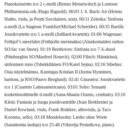
Pianokonsertto n:o 2 c-molli (Benno Moiseiwitsch ja Lontoon
Philharmonia-ork./Hugo Rignold). 00:03 J. S. Bach: Air (Heimo
Haitto, viulu, ja Pentti Savolainen, urut). 00:11 Zelenka: Sinfonia
a-molli (La Stagione Frankfurt/Michael Schneider). 00:35 Bartók:
Jousikvartetto n:o 1 a-molli (Juilliard-kvartetti). 01:06 Wagenaar:
Frithjof’s meerfahrt (Frithjofin merimatka) (Alankomaiden radion
SO/Jac van Steen). 01:19 Beethoven: Sinfonia n:o 7 A-duuri
(Pittsburghin SO/Manfred Honeck). 02:00 Fibich: Hämärässä,
sinfoninen runo (Tshekkiläinen FO/Karel Sejna). 02:16 Sibelius:
Osia näytelmämus. Kuningas Kristian II (Jorma Hynninen,
baritoni, ja RSO/Paavo Berglund). 02:41 Ginastera: Jousikvartetto
n:o 1 (Cuarteto Latinoamericano). 03:01 Soler: Sonaatti
kosketinsoittimelle d-molli (Anna-Maaria Oramo, cembalo). 03:10
Klein: Fantasia ja fuuga jousikvartetille (Joan Berkhemer ja
Daniel Rowland, viulu, Frank Brakkee, alttoviulu, ja Taco
Kooistra, sello). 03:18 Mendelssohn: Lieder ohne Worte
(Sanattomia lauluja) n:o 25-48 (Viktorija Postnikova, piano).