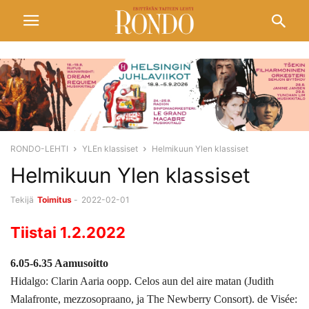
RONDO-LEHTI
YLEn klassiset
Helmikuun Ylen klassiset
Helmikuun Ylen klassiset
Tekijä
Toimitus
-
2022-02-01
Tiistai 1.2.2022
6.05-6.35 Aamusoitto
Hidalgo: Clarin Aaria oopp. Celos aun del aire matan (Judith
Malafronte, mezzosopraano, ja The Newberry Consort). de Visée: