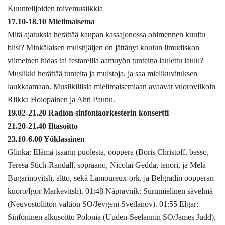
Kuuntelijoiden toivemusiikkia
17.10-18.10 Mielimaisema
Mitä ajatuksia herättää kaupan kassajonossa ohimennen kuultu
biisi? Minkälaisen muistijäljen on jättänyt koulun limudiskon
viimeinen hidas tai festareilla aamuyön tunteina laulettu laulu?
Musiikki herättää tunteita ja muistoja, ja saa mielikuvituksen
laukkaamaan. Musiikillisia mielimaisemiaan avaavat vuoroviikoin
Riikka Holopainen ja Ahti Paunu.
19.02-21.20 Radion sinfoniaorkesterin konsertti
21.20-21.40 Iltasoitto
23.10-6.00 Yöklassinen
Glinka: Elämä tsaarin puolesta, ooppera (Boris Christoff, basso,
Teresa Stich-Randall, sopraano, Nicolai Gedda, tenori, ja Mela
Bugarinovitsh, altto, sekä Lamoureux-ork. ja Belgradin oopperan
kuoro/Igor Markevitsh). 01:48 Nápravník: Surumielinen sävelmä
(Neuvostoliiton valtion SO/Jevgeni Svetlanov). 01:55 Elgar:
Sinfoninen alkusoitto Polonia (Uuden-Seelannin SO/James Judd).