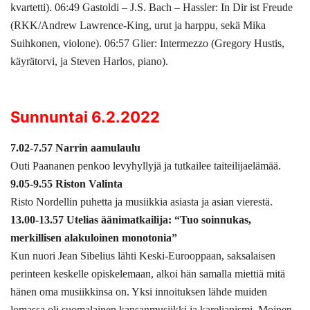
kvartetti). 06:49 Gastoldi – J.S. Bach – Hassler: In Dir ist Freude
(RKK/Andrew Lawrence-King, urut ja harppu, sekä Mika
Suihkonen, violone). 06:57 Glier: Intermezzo (Gregory Hustis,
käyrätorvi, ja Steven Harlos, piano).
Sunnuntai 6.2.2022
7.02-7.57 Narrin aamulaulu
Outi Paananen penkoo levyhyllyjä ja tutkailee taiteilijaelämää.
9.05-9.55 Riston Valinta
Risto Nordellin puhetta ja musiikkia asiasta ja asian vierestä.
13.00-13.57 Utelias äänimatkailija: “Tuo soinnukas,
merkillisen alakuloinen monotonia”
Kun nuori Jean Sibelius lähti Keski-Eurooppaan, saksalaisen
perinteen keskelle opiskelemaan, alkoi hän samalla miettiä mitä
hänen oma musiikkinsa on. Yksi innoituksen lähde muiden
lomassa oli suomalainen kansanmusiikki ja karelianismi. Moinen