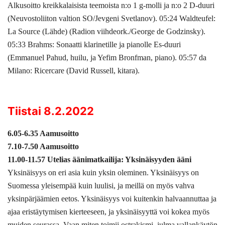
Alkusoitto kreikkalaisista teemoista n:o 1 g-molli ja n:o 2 D-duuri
(Neuvostoliiton valtion SO/Jevgeni Svetlanov). 05:24 Waldteufel:
La Source (Lähde) (Radion viihdeork./George de Godzinsky).
05:33 Brahms: Sonaatti klarinetille ja pianolle Es-duuri
(Emmanuel Pahud, huilu, ja Yefim Bronfman, piano). 05:57 da
Milano: Ricercare (David Russell, kitara).
Tiistai 8.2.2022
6.05-6.35 Aamusoitto
7.10-7.50 Aamusoitto
11.00-11.57 Utelias äänimatkailija: Yksinäisyyden ääni
Yksinäisyys on eri asia kuin yksin oleminen. Yksinäisyys on
Suomessa yleisempää kuin luulisi, ja meillä on myös vahva
yksinpärjäämien eetos. Yksinäisyys voi kuitenkin halvaannuttaa ja
ajaa eristäytymisen kierteeseen, ja yksinäisyyttä voi kokea myös
muiden seurassa. Vaan miten toimii ostrakismi, julma vallankäytön