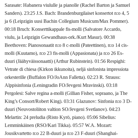
Sarasate: Habanera viululle ja pianolle (Rachel Barton ja Samuel
Sanders). 23:25 J.S. Bach: Brandenburgilaiset konsertot n:o 4, 5
ja 6 (Leipzigin uusi Bachin Collegium Musicum/Max Pommer).
00:18 Bruch: Konserttikappale fis-molli (Salvatore Accardo,
viulu, ja Leipzigin Gewandhaus-ork./Kurt Masur). 00:38
Beethoven: Pianosonaatit n:o 8 c-molli (Pateettinen), n:o 14 cis-
molli (Kuutamo), n:o 23 fis-molli (Appasionata) ja n:o 26 Es-
duuri (Jäähyväissonaatti) (Arthur Rubinstein). 01:56 Respighi:
Vetrate di chiesa (Kirkon ikkunoita), neljä sinfonista impressiota
orkesterille (Buffalon FO/JoAnn Falletta). 02:23 R. Strauss:
Alppisinfonia (Leningradin FO/Jevgeni Mravinski). 03:18
Pergolesi: Salve regina a-molli (Gillian Fisher, sopraano, ja The
King’s Consort/Robert King). 03:31 Glazunov: Sinfonia n:o 3 D-
duuri (Neuvostoliiton valtion SO/Jevgeni Svetlanov). 04:23
Melartin: 24 preludia (Risto Kyrö, piano). 05:06 Sibelius:
Lemminkäinen (RSO/Kari Tikka). 05:57 W.A. Mozart:
Jousikvartetto n:o 22 B-duuri ja n:o 23 F-duuri (Shanghai-