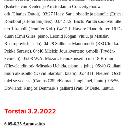
(Isabelle van Keulen ja Amsterdamin Concertgebouw-
ork./Charles Dutoit). 03:27 Haas: Sarja oboelle ja pianolle (Ernest
Rombout ja John Snijders). 03:42 J.S. Bach: Partita sooloviululle
n:o 1 h-molli (Jennifer Koh). 04:12 J. Haydn: Pianotrio n:o 16 D-
duuri (Emil Giles, piano, Leonid Kogan, viulu, ja Mstislav
Rostropovitsh, sello). 04:28 Sallinen: Mauermusik (RSO/Jukka-
Pekka Saraste). 04:40 Mielck: Jousikvartetto g-molli (Frydén-
kvartetti). 05:08 W.A. Mozart: Pianokonsertto n:o 18 B-duuri
(Clevelandin ork./Mitsuko Uchida, piano ja joht.). 05:40 Giuliani:
Suuri alkusoitto (David Starobin, kitara). 05:48 H. Nielsen: Occhi
miei se vedeste (Cantus Cölln/Konrad Junghänel, luuttu). 05:56
Dowland: King of Denmark’s galliard (Paul O’Dette, luuttu).
Torstai 3.2.2022
6.05-6.35 Aamusoitto