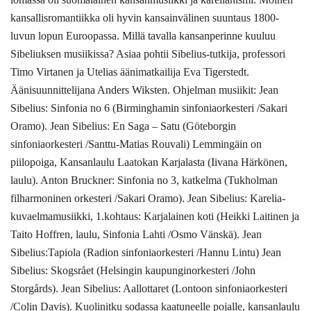
kansallisromantiikka oli hyvin kansainvälinen suuntaus 1800-
luvun lopun Euroopassa. Millä tavalla kansanperinne kuuluu
Sibeliuksen musiikissa? Asiaa pohtii Sibelius-tutkija, professori
Timo Virtanen ja Utelias äänimatkailija Eva Tigerstedt.
Äänisuunnittelijana Anders Wiksten. Ohjelman musiikit: Jean
Sibelius: Sinfonia no 6 (Birminghamin sinfoniaorkesteri /Sakari
Oramo). Jean Sibelius: En Saga – Satu (Göteborgin
sinfoniaorkesteri /Santtu-Matias Rouvali) Lemmingäin on
piilopoiga, Kansanlaulu Laatokan Karjalasta (Iivana Härkönen,
laulu). Anton Bruckner: Sinfonia no 3, katkelma (Tukholman
filharmoninen orkesteri /Sakari Oramo). Jean Sibelius: Karelia-
kuvaelmamusiikki, 1.kohtaus: Karjalainen koti (Heikki Laitinen ja
Taito Hoffren, laulu, Sinfonia Lahti /Osmo Vänskä). Jean
Sibelius:Tapiola (Radion sinfoniaorkesteri /Hannu Lintu) Jean
Sibelius: Skogsrået (Helsingin kaupunginorkesteri /John
Storgårds). Jean Sibelius: Aallottaret (Lontoon sinfoniaorkesteri
/Colin Davis). Kuolinitku sodassa kaatuneelle pojalle, kansanlaulu