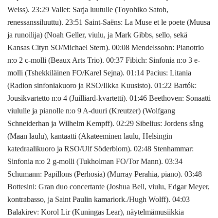
Weiss). 23:29 Vallet: Sarja luutulle (Toyohiko Satoh,
renessanssiluuttu). 23:51 Saint-Saëns: La Muse et le poete (Muusa
ja runoilija) (Noah Geller, viulu, ja Mark Gibbs, sello, sekä
Kansas Cityn SO/Michael Stern). 00:08 Mendelssohn: Pianotrio
n:o 2 c-molli (Beaux Arts Trio). 00:37 Fibich: Sinfonia n:o 3 e-
molli (Tshekkiläinen FO/Karel Sejna). 01:14 Pacius: Litania
(Radion sinfoniakuoro ja RSO/Ilkka Kuusisto). 01:22 Bartók:
Jousikvartetto n:o 4 (Juilliard-kvartetti). 01:46 Beethoven: Sonaatti
viululle ja pianolle n:o 9 A-duuri (Kreutzer) (Wolfgang
Schneiderhan ja Wilhelm Kempff). 02:29 Sibelius: Jordens sång
(Maan laulu), kantaatti (Akateeminen laulu, Helsingin
katedraalikuoro ja RSO/Ulf Söderblom). 02:48 Stenhammar:
Sinfonia n:o 2 g-molli (Tukholman FO/Tor Mann). 03:34
Schumann: Papillons (Perhosia) (Murray Perahia, piano). 03:48
Bottesini: Gran duo concertante (Joshua Bell, viulu, Edgar Meyer,
kontrabasso, ja Saint Paulin kamariork./Hugh Wolff). 04:03
Balakirev: Korol Lir (Kuningas Lear), näytelmämusiikkia