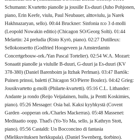
Schumann: Kvartetto pianolle ja jousille Es-duuri (Juho Pohjonen,
piano, Erin Keefe, viulu, Paul Neubauer, alttoviulu, ja Narek
Hakhnazaryan, sello). 00:44 Bruckner: Sinfonia n:o 3 d-molli
(Leopold Nowakin editio) (Chicagon SO/Georg Solti). 01:44
Melartin: 24 preludia (Risto Kyrö, piano). 02:27 Dutilleux:
Sellokonsertto (Godfried Hoogeveen ja Amsterdamin
Concertgebouw-ork./Yan Pascal Tortelier). 02:54 W.A. Mozart:
Sonaatit pianolle ja viululle B-duuri, G-duuri ja Es-duuri (KV
378-380) (Daniel Barenboim ja Itzhak Perlman). 03:47 Bartók:
Puinen prinssi, baletti (Chicagon SO/Pierre Boulez). 04:42 Grieg:
Jousikvartetto g-molli (Philarte-kvartetti). 05:16 C.L. Lithander:
Andante ja rondo (Reijo Veijalainen, huilu, ja Pentti Koskimies,
piano). 05:26 Messager: Osia bal. Kaksi kyyhkystä (Covent
Garden -oopperan ork./Charles Mackerras). 05:48 Massenet:
Meditaatio oopp. Thaďs (Yo-Yo Ma, sello, ja Kathryn Stott,
piano). 05:56 Castaldi: Un Bocconcino di fantasia
(Mielikuvituksen herkkupala). (Daniel Swenberg, tiorbino).