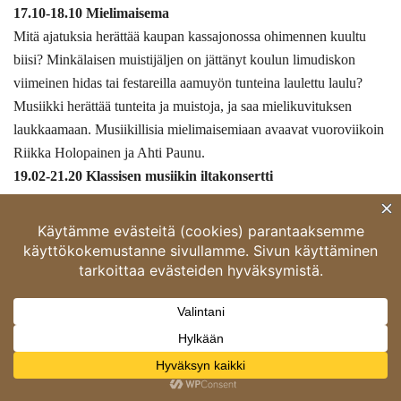
17.10-18.10 Mielimaisema
Mitä ajatuksia herättää kaupan kassajonossa ohimennen kuultu
biisi? Minkälaisen muistijäljen on jättänyt koulun limudiskon
viimeinen hidas tai festareilla aamuyön tunteina laulettu laulu?
Musiikki herättää tunteita ja muistoja, ja saa mielikuvituksen
laukkaamaan. Musiikillisia mielimaisemiaan avaavat vuoroviikoin
Riikka Holopainen ja Ahti Paunu.
19.02-21.20 Klassisen musiikin iltakonsertti
Angelicum-sarja: Sirkka-Liisa Kaakinen-Pilch, viulu, Markus
Hohti, sello, ja
Emil Holmström, piano. Clara Schumann: Trio g-molli. Johannes
Brahms: Trio H-duuri, op. 8, alkuperäinen versio. (Nauhoitettu
8.2.)
21.20-21.40 Iltasoitto
23.10-6.00 Yöklassinen