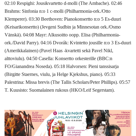
02:10 Respighi: Jousikvartetto d-molli (The Ambache). 02:46
Brahms: Sinfonia n:o 1 c-molli (Philharmonia-ork./Otto
Klemperer). 03:30 Beethoven: Pianokonsertto n:o 5 Es-duuri
(Keisarikonsertto) (Jevgeni Sudbin ja Minnesotan ork./Osmo
Vänskä). 04:08 Mayr: Alkusoitto oopp. Elisa (Philharmonia-
ork./David Parry). 04:16 Dvorák: Kvintetto jousille n:o 3 Es-duuri
(Amerikkalainen) (Pavel Haas -kvartetti sekä Pavel Nikl,
alttoviulu). 04:50 Casella: Konsertto orkesterille (BBC:n
FO/Gianandrea Noseda). 05:18 Halvorsen: Pieni tanssisarja
(Birgitte Staernes, viulu, ja Helge Kjekshus, piano). 05:33
Palestrina: Missa brevis (The Tallis Scholars/Peter Phillips). 05:57
T. Kuusisto: Suomalainen rukous (HKO/Leif Segerstam).