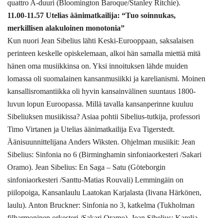
quattro A-duuri (Bloomington Baroque/Stanley Ritchie).
11.00-11.57 Utelias äänimatkailija: “Tuo soinnukas,
merkillisen alakuloinen monotonia”
Kun nuori Jean Sibelius lähti Keski-Eurooppaan, saksalaisen
perinteen keskelle opiskelemaan, alkoi hän samalla miettiä mitä
hänen oma musiikkinsa on. Yksi innoituksen lähde muiden
lomassa oli suomalainen kansanmusiikki ja karelianismi. Moinen
kansallisromantiikka oli hyvin kansainvälinen suuntaus 1800-
luvun lopun Euroopassa. Millä tavalla kansanperinne kuuluu
Sibeliuksen musiikissa? Asiaa pohtii Sibelius-tutkija, professori
Timo Virtanen ja Utelias äänimatkailija Eva Tigerstedt.
Äänisuunnittelijana Anders Wiksten. Ohjelman musiikit: Jean
Sibelius: Sinfonia no 6 (Birminghamin sinfoniaorkesteri /Sakari
Oramo). Jean Sibelius: En Saga – Satu (Göteborgin
sinfoniaorkesteri /Santtu-Matias Rouvali) Lemmingäin on
piilopoiga, Kansanlaulu Laatokan Karjalasta (Iivana Härkönen,
laulu). Anton Bruckner: Sinfonia no 3, katkelma (Tukholman
filharmoninen orkesteri /Sakari Oramo). Jean Sibelius: Karelia-