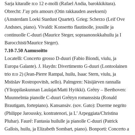
Sarja kitaralle n:o 12 e-molli (Rafael Andia, barokkikitara).
Obrecht: J’ay pris amours (Otin rakkauden aseekseni)
(Amsterdam Loeki Stardust Quartet). Grieg: Scherzo (Leif Ove
Andsnes, piano). Vivaldi: Konsertto flautinolle, jousille ja
continuolle C-duuri (Maurice Steger, sopraanonokkahuilu ja I
Barocchisti/Maurice Steger).
7.10-7.50 Aamusoitto
Locatelli: Concerto grosso D-duuri (Fabio Biondi, viulu, ja
Europa Galante). J. Haydn: Divertimento G-duuri (Lontoolainen
trio n:o 2) (Jean-Pierre Rampal, huilu, Isaac Stern, viulu, ja
Mstislav Rostropovitsh, sello). Palmgren: Näsijärven rannalla
(Ylioppilaskunnan Laulajat/Matti Hyökki). Grétry – Beethoven:
Muunnelmia pianolle C-duuri Grétryn romanssista (Ronald
Brautigam, fortepiano). Kansansäv. (sov. Gato): Duerme negrito
(Philippe Jaroussky, kontratenori, ja L’ Arpeggiata/Christina
Pluhar). Fauré: Fantasia huilulle ja pianolle C-duuri (Patrick
Gallois, huilu, ja Elizabeth Sombart, piano). Bonporti: Concerto a