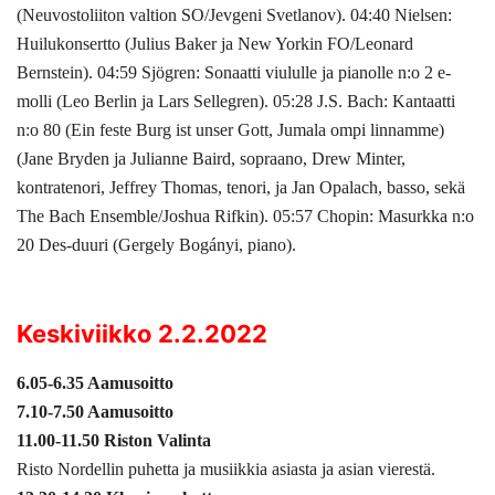
(Neuvostoliiton valtion SO/Jevgeni Svetlanov). 04:40 Nielsen:
Huilukonsertto (Julius Baker ja New Yorkin FO/Leonard
Bernstein). 04:59 Sjögren: Sonaatti viululle ja pianolle n:o 2 e-
molli (Leo Berlin ja Lars Sellegren). 05:28 J.S. Bach: Kantaatti
n:o 80 (Ein feste Burg ist unser Gott, Jumala ompi linnamme)
(Jane Bryden ja Julianne Baird, sopraano, Drew Minter,
kontratenori, Jeffrey Thomas, tenori, ja Jan Opalach, basso, sekä
The Bach Ensemble/Joshua Rifkin). 05:57 Chopin: Masurkka n:o
20 Des-duuri (Gergely Bogányi, piano).
Keskiviikko 2.2.2022
6.05-6.35 Aamusoitto
7.10-7.50 Aamusoitto
11.00-11.50 Riston Valinta
Risto Nordellin puhetta ja musiikkia asiasta ja asian vierestä.