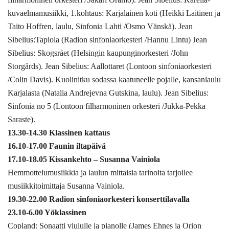
kuvaelmamusiikki, 1.kohtaus: Karjalainen koti (Heikki Laitinen ja
Taito Hoffren, laulu, Sinfonia Lahti /Osmo Vänskä). Jean
Sibelius:Tapiola (Radion sinfoniaorkesteri /Hannu Lintu) Jean
Sibelius: Skogsrået (Helsingin kaupunginorkesteri /John
Storgårds). Jean Sibelius: Aallottaret (Lontoon sinfoniaorkesteri
/Colin Davis). Kuolinitku sodassa kaatuneelle pojalle, kansanlaulu
Karjalasta (Natalia Andrejevna Gutskina, laulu). Jean Sibelius:
Sinfonia no 5 (Lontoon filharmoninen orkesteri /Jukka-Pekka
Saraste).
13.30-14.30 Klassinen kattaus
16.10-17.00 Faunin iltapäivä
17.10-18.05 Kissankehto – Susanna Vainiola
Hemmottelumusiikkia ja laulun mittaisia tarinoita tarjoilee
musiikkitoimittaja Susanna Vainiola.
19.30-22.00 Radion sinfoniaorkesteri konserttilavalla
23.10-6.00 Yöklassinen
Copland: Sonaatti viululle ja pianolle (James Ehnes ja Orion