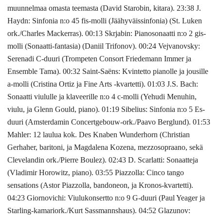
muunnelmaa omasta teemasta (David Starobin, kitara). 23:38 J.
Haydn: Sinfonia n:o 45 fis-molli (Jäähyväissinfonia) (St. Luken
ork./Charles Mackerras). 00:13 Skrjabin: Pianosonaatti n:o 2 gis-
molli (Sonaatti-fantasia) (Daniil Trifonov). 00:24 Vejvanovsky:
Serenadi C-duuri (Trompeten Consort Friedemann Immer ja
Ensemble Tama). 00:32 Saint-Saëns: Kvintetto pianolle ja jousille
a-molli (Cristina Ortiz ja Fine Arts -kvartetti). 01:03 J.S. Bach:
Sonaatti viululle ja klaveerille n:o 4 c-molli (Yehudi Menuhin,
viulu, ja Glenn Gould, piano). 01:19 Sibelius: Sinfonia n:o 5 Es-
duuri (Amsterdamin Concertgebouw-ork./Paavo Berglund). 01:53
Mahler: 12 laulua kok. Des Knaben Wunderhorn (Christian
Gerhaher, baritoni, ja Magdalena Kozena, mezzosopraano, sekä
Clevelandin ork./Pierre Boulez). 02:43 D. Scarlatti: Sonaatteja
(Vladimir Horowitz, piano). 03:55 Piazzolla: Cinco tango
sensations (Astor Piazzolla, bandoneon, ja Kronos-kvartetti).
04:23 Giornovichi: Viulukonsertto n:o 9 G-duuri (Paul Yeager ja
Starling-kamariork./Kurt Sassmannshaus). 04:52 Glazunov: