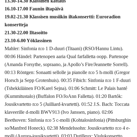
13.30-14.30 Klassinen kattaus
16.10-17.00 Faunin iltapäivä
19.02-21.30 Klassisen musiikin iltakonsertti: Euroradion
konsertteja
21.30-22.00 Iltasoitto
23.10-6.00 Yöklassinen
Mahler: Sinfonia n:o 1 D-duuri (Titaani) (RSO/Hannu Lintu).
00:06 Händel: Partenopen aaria Qual farfalletta oopp. Partenope
(Amanda Forsythe, sopraano, ja Apollo’s Fire/Jeannette Sorrell).
00:13 Röntgen: Sonaatti sellolle ja pianolle n:o 5 h-molli (Gregor
Horsch ja Sepp Grotenhuis). 00:35 Fibich: Sinfonia n:o 1 F-duuri
(Tshekkiläinen FO/Karel Sejna). 01:06 Schmitt: Le Palais hanté
(Kummitustalo) (Buffalon FO/JoAnn Falletta). 01:20 Bartók:
Jousikvartetto n:o 5 (Juilliard-kvartetti). 01:52 J.S. Bach: Toccata
klaveerille d-molli BWV913 (Ivo Janssen, piano). 02:06
Beethoven: Sinfonia n:o 5 c-molli (Kohtalosinfonia) (Pittsburghin
so/Manfred Honeck). 02:38 Mendelssohn: Jousikvartetto n:o 4 e-
molli (Aurora-jousikvartetti). 03:03 Dutilleux: Viulukonsertto