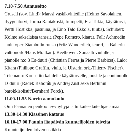
7.10-7.50 Aamusoitto
Crusell (sov. Lind): Marssi vaskikvintetille (Heimo Savolainen,
flyygelitorvi, Jorma Rautakoski, trumpetti, Esa Tukia, käyrätorvi,
Pertti Hostikka, pasuuna, ja Eino Talo-Eskola, tuuba). Schubert:
Kolme saksalaista tanssia (Pepe Romero, kitara). Fall: Achmedin
laulu oper. Stambulin ruusu (Fritz Wunderlich, tenori, ja Baijerin
valtionork./Hans Moltkau). Beethoven: Sonaatti viululle ja
pianolle n:o 3 Es-duuri (Christian Ferras ja Pierre Barbizet). Lalo:
Kitara (Philippe Graffin, viulu, ja Ulsterin ork./Thierry Fischer).
Telemann: Konsertto kahdelle käyrätorvelle, jousille ja continuolle
D-duuri (Radek Baborák ja Andrej Zust sekä Berliinin
barokkisolistit/Bernhard Forck).
11.00-11.55 Narrin aamulaulu
Outi Paananen penkoo levyhyllyjä ja tutkailee taiteilijaelämää.
13.30-14.30 Klassinen kattaus
16.10-17.00 Faunin iltapäivän kuuntelijoiden toiveita
Kuuntelijoiden toivemusiikkia