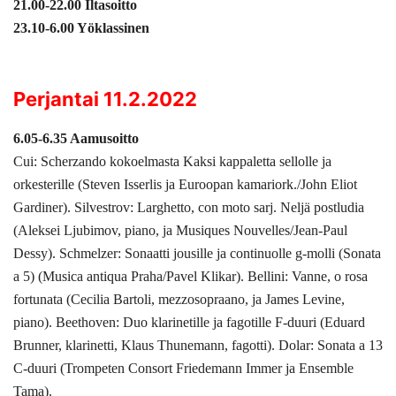
21.00-22.00 Iltasoitto
23.10-6.00 Yöklassinen
Perjantai 11.2.2022
6.05-6.35 Aamusoitto
Cui: Scherzando kokoelmasta Kaksi kappaletta sellolle ja
orkesterille (Steven Isserlis ja Euroopan kamariork./John Eliot
Gardiner). Silvestrov: Larghetto, con moto sarj. Neljä postludia
(Aleksei Ljubimov, piano, ja Musiques Nouvelles/Jean-Paul
Dessy). Schmelzer: Sonaatti jousille ja continuolle g-molli (Sonata
a 5) (Musica antiqua Praha/Pavel Klikar). Bellini: Vanne, o rosa
fortunata (Cecilia Bartoli, mezzosopraano, ja James Levine,
piano). Beethoven: Duo klarinetille ja fagotille F-duuri (Eduard
Brunner, klarinetti, Klaus Thunemann, fagotti). Dolar: Sonata a 13
C-duuri (Trompeten Consort Friedemann Immer ja Ensemble
Tama).