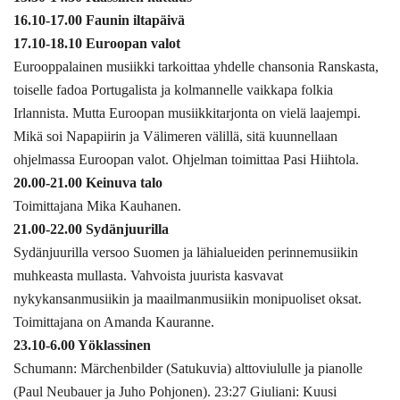
16.10-17.00 Faunin iltapäivä
17.10-18.10 Euroopan valot
Eurooppalainen musiikki tarkoittaa yhdelle chansonia Ranskasta,
toiselle fadoa Portugalista ja kolmannelle vaikkapa folkia
Irlannista. Mutta Euroopan musiikkitarjonta on vielä laajempi.
Mikä soi Napapiirin ja Välimeren välillä, sitä kuunnellaan
ohjelmassa Euroopan valot. Ohjelman toimittaa Pasi Hiihtola.
20.00-21.00 Keinuva talo
Toimittajana Mika Kauhanen.
21.00-22.00 Sydänjuurilla
Sydänjuurilla versoo Suomen ja lähialueiden perinnemusiikin
muhkeasta mullasta. Vahvoista juurista kasvavat
nykykansanmusiikin ja maailmanmusiikin monipuoliset oksat.
Toimittajana on Amanda Kauranne.
23.10-6.00 Yöklassinen
Schumann: Märchenbilder (Satukuvia) alttoviululle ja pianolle
(Paul Neubauer ja Juho Pohjonen). 23:27 Giuliani: Kuusi