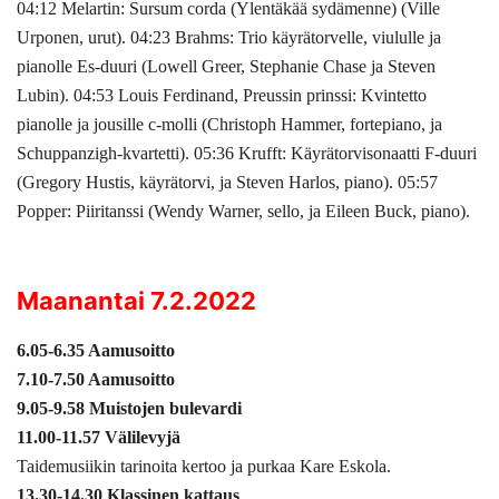
04:12 Melartin: Sursum corda (Ylentäkää sydämenne) (Ville
Urponen, urut). 04:23 Brahms: Trio käyrätorvelle, viululle ja
pianolle Es-duuri (Lowell Greer, Stephanie Chase ja Steven
Lubin). 04:53 Louis Ferdinand, Preussin prinssi: Kvintetto
pianolle ja jousille c-molli (Christoph Hammer, fortepiano, ja
Schuppanzigh-kvartetti). 05:36 Krufft: Käyrätorvisonaatti F-duuri
(Gregory Hustis, käyrätorvi, ja Steven Harlos, piano). 05:57
Popper: Piiritanssi (Wendy Warner, sello, ja Eileen Buck, piano).
Maanantai 7.2.2022
6.05-6.35 Aamusoitto
7.10-7.50 Aamusoitto
9.05-9.58 Muistojen bulevardi
11.00-11.57 Välilevyjä
Taidemusiikin tarinoita kertoo ja purkaa Kare Eskola.
13.30-14.30 Klassinen kattaus