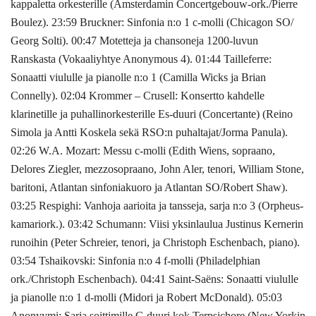
kappaletta orkesterille (Amsterdamin Concertgebouw-ork./Pierre
Boulez). 23:59 Bruckner: Sinfonia n:o 1 c-molli (Chicagon SO/
Georg Solti). 00:47 Motetteja ja chansoneja 1200-luvun
Ranskasta (Vokaaliyhtye Anonymous 4). 01:44 Tailleferre:
Sonaatti viululle ja pianolle n:o 1 (Camilla Wicks ja Brian
Connelly). 02:04 Krommer – Crusell: Konsertto kahdelle
klarinetille ja puhallinorkesterille Es-duuri (Concertante) (Reino
Simola ja Antti Koskela sekä RSO:n puhaltajat/Jorma Panula).
02:26 W.A. Mozart: Messu c-molli (Edith Wiens, sopraano,
Delores Ziegler, mezzosopraano, John Aler, tenori, William Stone,
baritoni, Atlantan sinfoniakuoro ja Atlantan SO/Robert Shaw).
03:25 Respighi: Vanhoja aarioita ja tansseja, sarja n:o 3 (Orpheus-
kamariork.). 03:42 Schumann: Viisi yksinlaulua Justinus Kernerin
runoihin (Peter Schreier, tenori, ja Christoph Eschenbach, piano).
03:54 Tshaikovski: Sinfonia n:o 4 f-molli (Philadelphian
ork./Christoph Eschenbach). 04:41 Saint-Saëns: Sonaatti viululle
ja pianolle n:o 1 d-molli (Midori ja Robert McDonald). 05:03
Anonyymi: Sarja soittimille C-duuri kok Terpsichore (New Yorkin