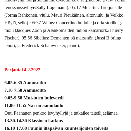
renessanssiyhtye/Sally Logemann). 05:17 Melartin: Trio jousille
(Jorma Rahkonen, viulu, Mauri Pietikäinen, alttoviulu, ja Veikko
Höylä, sello). 05:37 Wilms: Concertino huilulle ja orkesterille g-
molli (Jacques Zoon ja Alankomaiden radion kamariork./Thierry
Fischer). 05:56 Sibelius: Demanten på marssnön (Jussi Björling,
tenori, ja Frederick Schauwecker, piano).
Perjantai 4.2.2022
6.05-6.35 Aamusoitto
7.10-7.50 Aamusoitto
9.05-9.58 Muistojen bulevardi
11.00-11.55 Narrin aamulaulu
Outi Paananen penkoo levyhyllyjä ja tutkailee taiteilijaelämää.
13.30-14.30 Klassinen kattaus
16.10-17.00 Faunin iltapäivän kuuntelijoiden toiveita