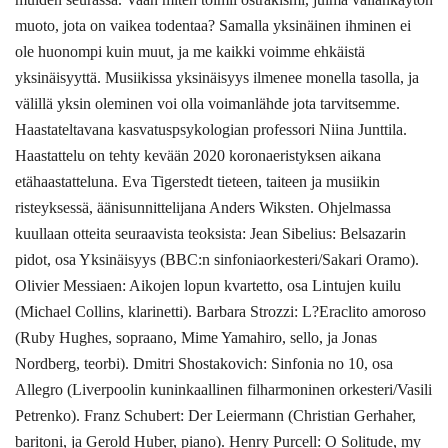
muoto, jota on vaikea todentaa? Samalla yksinäinen ihminen ei
ole huonompi kuin muut, ja me kaikki voimme ehkäistä
yksinäisyyttä. Musiikissa yksinäisyys ilmenee monella tasolla, ja
välillä yksin oleminen voi olla voimanlähde jota tarvitsemme.
Haastateltavana kasvatuspsykologian professori Niina Junttila.
Haastattelu on tehty kevään 2020 koronaeristyksen aikana
etähaastatteluna. Eva Tigerstedt tieteen, taiteen ja musiikin
risteyksessä, äänisunnittelijana Anders Wiksten. Ohjelmassa
kuullaan otteita seuraavista teoksista: Jean Sibelius: Belsazarin
pidot, osa Yksinäisyys (BBC:n sinfoniaorkesteri/Sakari Oramo).
Olivier Messiaen: Aikojen lopun kvartetto, osa Lintujen kuilu
(Michael Collins, klarinetti). Barbara Strozzi: L?Eraclito amoroso
(Ruby Hughes, sopraano, Mime Yamahiro, sello, ja Jonas
Nordberg, teorbi). Dmitri Shostakovich: Sinfonia no 10, osa
Allegro (Liverpoolin kuninkaallinen filharmoninen orkesteri/Vasili
Petrenko). Franz Schubert: Der Leiermann (Christian Gerhaher,
baritoni, ja Gerold Huber, piano). Henry Purcell: O Solitude, my