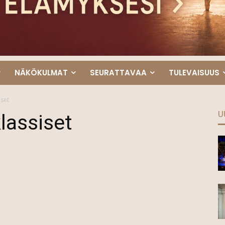
NÄKÖKULMAT
SEURATTAVAA
TULEVAISUUS
iset
U
lassiset