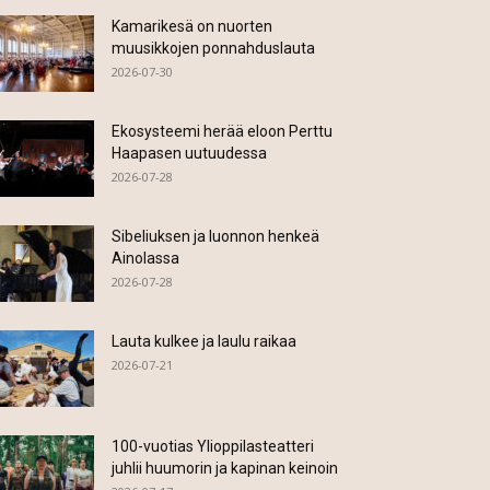
Kamarikesä on nuorten
muusikkojen ponnahduslauta
2026-07-30
Ekosysteemi herää eloon Perttu
Haapasen uutuudessa
2026-07-28
Sibeliuksen ja luonnon henkeä
Ainolassa
2026-07-28
Lauta kulkee ja laulu raikaa
2026-07-21
100-vuotias Ylioppilasteatteri
juhlii huumorin ja kapinan keinoin