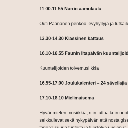
11.00-11.55 Narrin aamulaulu
Outi Paananen penkoo levyhyllyjä ja tutkaile
13.30-14.30 Klassinen kattaus
16.10-16.55 Faunin iltapäivän kuuntelijoid
Kuuntelijoiden toivemusiikkia
16.55-17.00 Joulukalenteri – 24 sävellajia
17.10-18.10 Mielimaisema
Hyvänmielen musiikkia, niin tuttua kuin odot
seikkailevat sekä nykypäivän että nostalgise
tarjoaa suuria tunteita ja fiilistelyä uusie