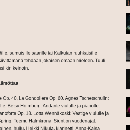
le, sumuisille saarille tai Kalkutan ruuhkaisille
n siivittämänä tehdään jokaisen omaan mieleen. Tuuli
iikin keinoin.
äämö
ttaa
e Op. 40, La Gondoliera Op. 60. Agnes Tschetschulin:
e. Betsy Holmberg: Andante viululle ja pianolle.
anoforte Op. 18. Lotta Wennäkoski: Vestige viululle ja
 Spring. Teemu Halmkrona: Siuntion vuodenajat.
ainen, huilu, Heikki Nikula, klarinetti, Anna-Kaisa