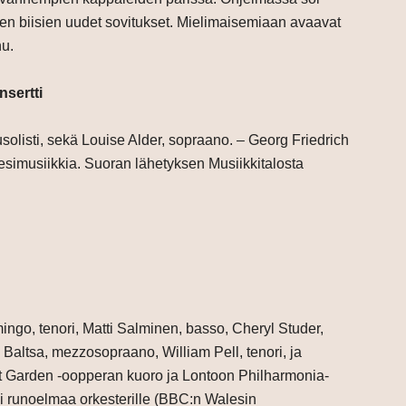
ujen biisien uudet sovitukset. Mielimaisemiaan avaavat
nu.
nsertti
usolisti, sekä Louise Alder, sopraano. – Georg Friedrich
esimusiikkia. Suoran lähetyksen Musiikkitalosta
go, tenori, Matti Salminen, basso, Cheryl Studer,
Baltsa, mezzosopraano, William Pell, tenori, ja
 Garden -oopperan kuoro ja Lontoon Philharmonia-
si runoelmaa orkesterille (BBC:n Walesin