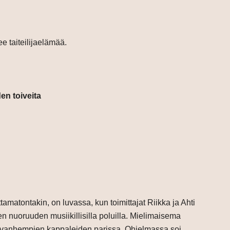
e taiteilijaelämää.
en toiveita
tamatontakin, on luvassa, kun toimittajat Riikka ja Ahti
n nuoruuden musiikillisilla poluilla. Mielimaisema
n ja vanhempien kappaleiden parissa. Ohjelmassa soi