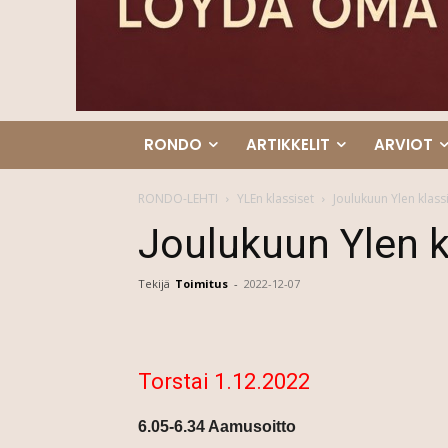
RONDO
ARTIKKELIT
ARVIOT
RONDO-LEHTI
YLEn klassiset
Joulukuun Ylen klass
Joulukuun Ylen k
Tekijä
Toimitus
-
2022-12-07
Torstai 1.12.2022
6.05-6.34 Aamusoitto