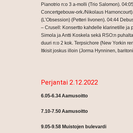
Pianotrio n:o 3 a-molli (Trio Salomon). 04:
Concertgebouw-ork./Nikolaus Harnoncourt). 
(L’Obsession) (Petteri Iivonen). 04:44 Debu
– Crusell: Konsertto kahdelle klarinetille ja
Simola ja Antti Koskela sekä RSO:n puhaltaj
duuri n:o 2 kok. Terpsichore (New Yorkin r
Itkisit joskus illoin (Jorma Hynninen, bariton
Perjantai 2.12.2022
6.05-6.34 Aamusoitto
7.10-7.50 Aamusoitto
9.05-9.58 Muistojen bulevardi