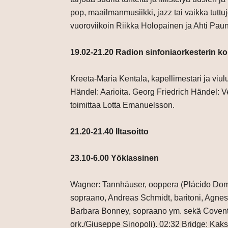
pop, maailmanmusiikki, jazz tai vaikka tutt
vuoroviikoin Riikka Holopainen ja Ahti Pau
19.02-21.20 Radion sinfoniaorkesterin ko
Kreeta-Maria Kentala, kapellimestari ja viul
Händel: Aarioita. Georg Friedrich Händel: V
toimittaa Lotta Emanuelsson.
21.20-21.40 Iltasoitto
23.10-6.00 Yöklassinen
Wagner: Tannhäuser, ooppera (Plácido Domin
sopraano, Andreas Schmidt, baritoni, Agnes 
Barbara Bonney, sopraano ym. sekä Covent
ork./Giuseppe Sinopoli). 02:32 Bridge: Kak