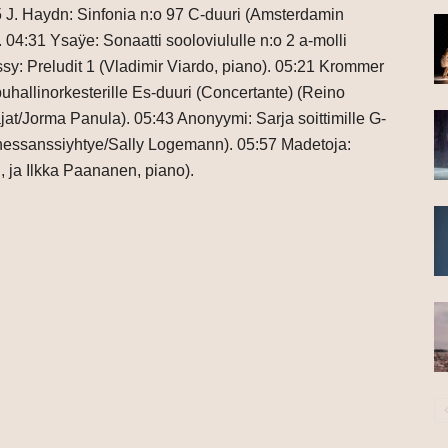
05 J. Haydn: Sinfonia n:o 97 C-duuri (Amsterdamin
04:31 Ysaÿe: Sonaatti sooloviululle n:o 2 a-molli
ssy: Preludit 1 (Vladimir Viardo, piano). 05:21 Krommer
 puhallinorkesterille Es-duuri (Concertante) (Reino
at/Jorma Panula). 05:43 Anonyymi: Sarja soittimille G-
enessanssiyhtye/Sally Logemann). 05:57 Madetoja:
i, ja Ilkka Paananen, piano).