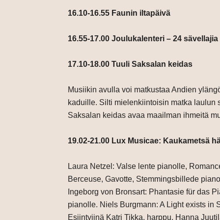
16.10-16.55 Faunin iltapäivä
16.55-17.00 Joulukalenteri – 24 sävellajia
17.10-18.00 Tuuli Saksalan keidas
Musiikin avulla voi matkustaa Andien ylängöil
kaduille. Silti mielenkiintoisin matka laulu
Saksalan keidas avaa maailman ihmeitä mus
19.02-21.00 Lux Musicae: Kaukametsä h
Laura Netzel: Valse lente pianolle, Romanc
Berceuse, Gavotte, Stemmingsbillede pianoll
Ingeborg von Bronsart: Phantasie für das Pi
pianolle. Niels Burgmann: A Light exists in
Esiintyjinä Katri Tikka, harppu, Hanna Juutil