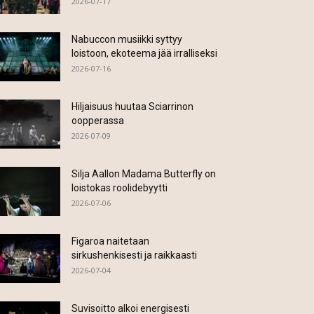
2026-07-17
Nabuccon musiikki syttyy
loistoon, ekoteema jää irralliseksi
2026-07-16
Hiljaisuus huutaa Sciarrinon
oopperassa
2026-07-09
Silja Aallon Madama Butterfly on
loistokas roolidebyytti
2026-07-06
Figaroa naitetaan
sirkushenkisesti ja raikkaasti
2026-07-04
Suvisoitto alkoi energisesti