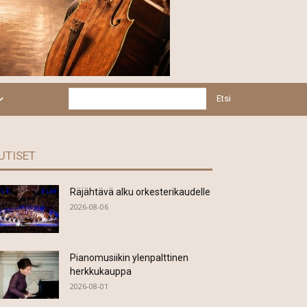
Etsi
UTISET
Räjähtävä alku orkesterikaudelle
2026-08-06
Pianomusiikin ylenpalttinen
herkkukauppa
2026-08-01