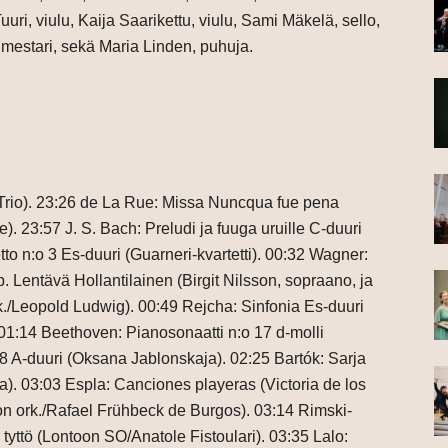
uuri, viulu, Kaija Saarikettu, viulu, Sami Mäkelä, sello,
imestari, sekä Maria Linden, puhuja.
r Trio). 23:26 de La Rue: Missa Nuncqua fue pena
 23:57 J. S. Bach: Preludi ja fuuga uruille C-duuri
tto n:o 3 Es-duuri (Guarneri-kvartetti). 00:32 Wagner:
 Lentävä Hollantilainen (Birgit Nilsson, sopraano, ja
k./Leopold Ludwig). 00:49 Rejcha: Sinfonia Es-duuri
01:14 Beethoven: Pianosonaatti n:o 17 d-molli
28 A-duuri (Oksana Jablonskaja). 02:25 Bartók: Sarja
ta). 03:03 Espla: Canciones playeras (Victoria de los
on ork./Rafael Frühbeck de Burgos). 03:14 Rimski-
tyttö (Lontoon SO/Anatole Fistoulari). 03:35 Lalo: