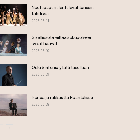
Nuottipaperit lentelevät tanssin
tahdissa
2026-06-11
Sisällissota viiltää sukupolveen
syvät haavat
2026-06-10
Oulu Sinfonia yllätti tasollaan
2026-06-09
Runoa ja rakkautta Naantalissa
2026-06-08