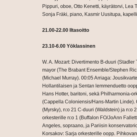
Pippuri, oboe, Otto Kenetti, käyrätorvi, Lea T
Sonja Fräki, piano, Kasmir Uusitupa, kapell
21.00-22.00 Iltasoitto
23.10-6.00 Yöklassinen
W. A. Mozart: Divertimento B-duuri (Stadle
mayor (The Brabant Ensemble/Stephen Rice).
(Michael Murray). 00:05 Arriaga: Jousikvarte
Hollantilaisen ja Sentan lemmenduetto oopp.
Hans Hotter, baritoni, sekä Philharmonia-or
(Cappella Coloniensis/Hans-Martin Linde). 
(Myrsky), n:o 21 C-duuri (Waldstein) ja n:o 
orkesterille n:o 1 (Buffalon FO/JoAnn Fallet
Angeles, sopraano, ja Pariisin konservatori
Korsakov: Sarja orkesterille oopp. Pihkovan 