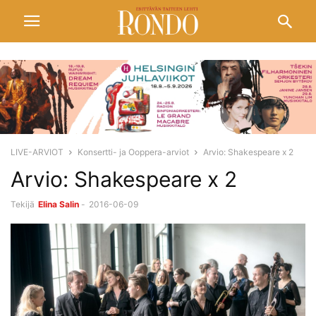
LIVE-ARVIOT
Konsertti- ja Ooppera-arviot
Arvio: Shakespeare x 2
Arvio: Shakespeare x 2
Tekijä
Elina Salin
-
2016-06-09