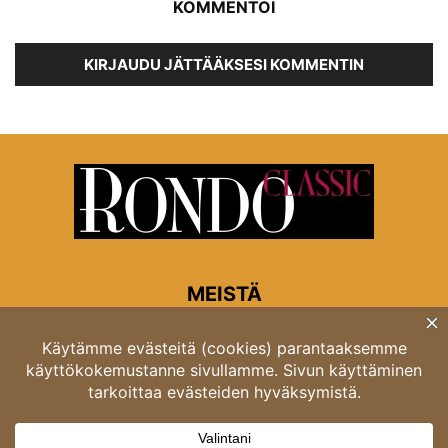
KOMMENTOI
KIRJAUDU JÄTTÄÄKSESI KOMMENTIN
MEISTÄ
Rondon toimitus
Opastinsilta 6A 00520 Helsinki
Asiakaspalvelu: puh. 03 4246 5318
asiakaspalvelu@rondo.fi
Ota meihin yhteyttä:
toimitus@rondo.fi