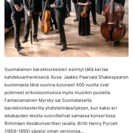
Suomalainen barokkiorkesteri esiintyi tällä kertaa
kahdeksanhenkisenä. Kuva: Jaakko Paarvala Shakespearen
kuolemasta tänä vuonna kuluneet 400 vuotta ovat
poikineet erikoisluomuksia myös musiikin puolella.
Fantasiamainen Myrsky sai Suomalaiselta
barokkiorkesterilta yhdistelmäesityksen, kun kaksi eri
aikakauden teosta vuorottelivat samassa konsertissa
Riihimäen Kesäkonserttien lavalla. Britti Henry Purcell
(1659–1695) sävelsi oman versionsa...