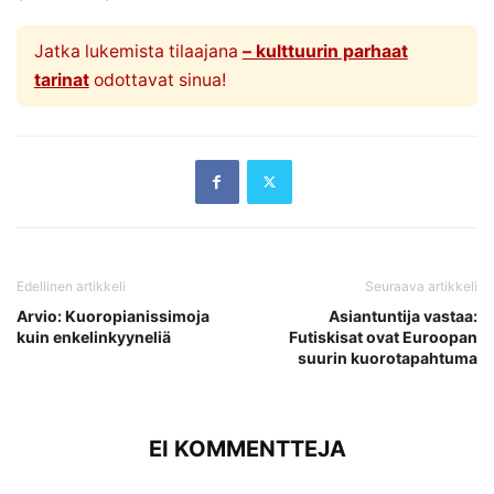
Jatka lukemista tilaajana
– kulttuurin parhaat
tarinat
odottavat sinua!
Edellinen artikkeli
Seuraava artikkeli
Arvio: Kuoropianissimoja
Asiantuntija vastaa:
kuin enkelinkyyneliä
Futiskisat ovat Euroopan
suurin kuorotapahtuma
EI KOMMENTTEJA