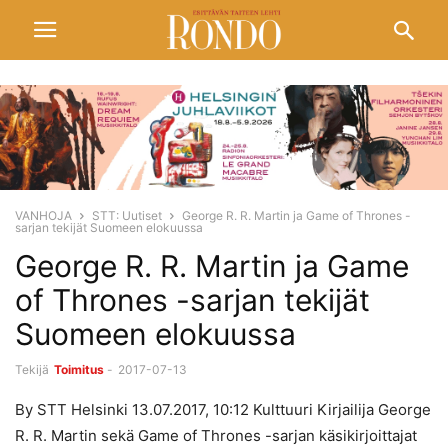
VANHOJA
STT: Uutiset
George R. R. Martin ja Game of Thrones -
sarjan tekijät Suomeen elokuussa
George R. R. Martin ja Game
of Thrones -sarjan tekijät
Suomeen elokuussa
Tekijä
Toimitus
-
2017-07-13
By STT Helsinki 13.07.2017, 10:12 Kulttuuri Kirjailija George
R. R. Martin sekä Game of Thrones -sarjan käsikirjoittajat