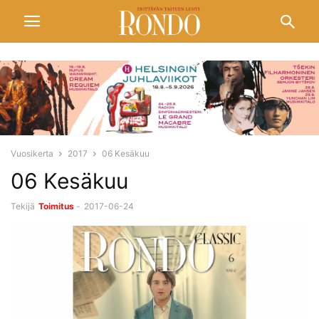
Vuosikerta
2017
06 Kesäkuu
06 Kesäkuu
Tekijä
Toimitus
-
2017-06-24