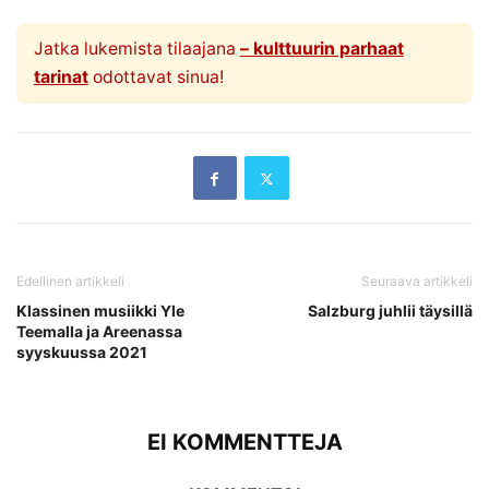
Jatka lukemista tilaajana
– kulttuurin parhaat
tarinat
odottavat sinua!
Edellinen artikkeli
Seuraava artikkeli
Klassinen musiikki Yle
Salzburg juhlii täysillä
Teemalla ja Areenassa
syyskuussa 2021
EI KOMMENTTEJA