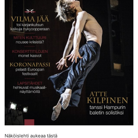
Näköislehti aukeaa tästä