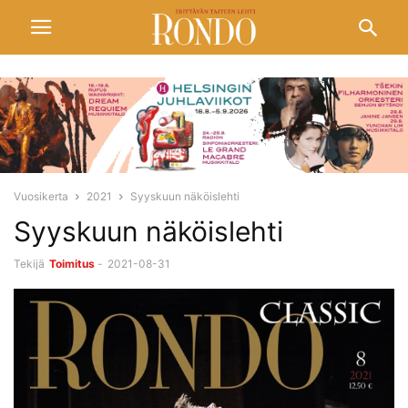
Vuosikerta
2021
Syyskuun näköislehti
Syyskuun näköislehti
Tekijä
Toimitus
-
2021-08-31