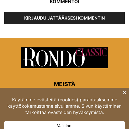
KOMMENTOI
KIRJAUDU JÄTTÄÄKSESI KOMMENTIN
MEISTÄ
Rondon toimitus
Opastinsilta 6A 00520 Helsinki
Asiakaspalvelu: puh. 03 4246 5318
asiakaspalvelu@rondo.fi
Ota meihin yhteyttä:
toimitus@rondo.fi