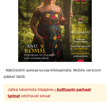
Näköislehti aukeaa kuvaa klikkaamalla. Mobile versioon
pääset tästä.
Jatka lukemista tilaajana
– kulttuurin parhaat
tarinat
odottavat sinua!