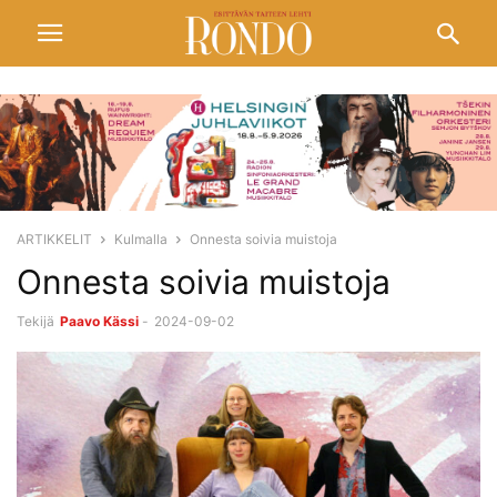
ARTIKKELIT
Kulmalla
Onnesta soivia muistoja
Onnesta soivia muistoja
Tekijä
Paavo Kässi
-
2024-09-02