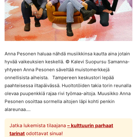
Anna Pesonen haluaa nähdä musiikkinsa kautta aina jotain
hyvää vaikeuksien keskellä. © Kalevi Suopursu Samanna-
yhtyeen Anna Pesonen säveltää muistomerkkejä
onnellisista aiheista. Tampereen keskustori lepää
paahteisessa iltapäivässä. Huoltotöiden takia torin reunalla
olevaa puupenkkiä rajaa rivi työmaa-aitoja. Muusikko Anna
Pesonen osoittaa sormella aitojen läpi kohti penkin
alareunaa....
Jatka lukemista tilaajana
– kulttuurin parhaat
tarinat
odottavat sinua!