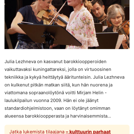
Julia Lezhneva on kasvanut barokkioopperoiden
vaikuttavaksi kuningattareksi, jolla on virtuoosinen
tekniikka ja kykyä heittäytyä ääritunteisin. Julia Lezhneva
on kulkenut pitkän matkan siitä, kun hän nuorena ja
viattomana sopraanolöytönä voitti Mirjam Helin -
laulukilpailun vuonna 2009. Hän ei ole jäänyt
standardiohjelmistoon, vaan on löytänyt omimman
alueensa barokkioopperasta ja harvinaisemmista...
Jatka lukemista tilaajana
– kulttuurin parhaat