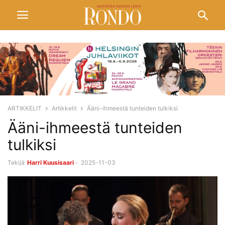
ARTIKKELIT
Artikkelit
Ääni-ihmeestä tunteiden tulkiksi
Ääni-ihmeestä tunteiden
tulkiksi
Tekijä
Harri Kuusisaari
-
2025-11-03