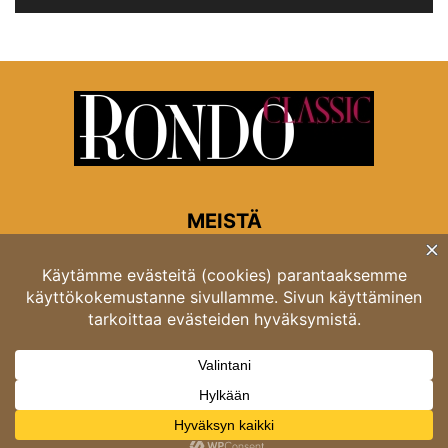
MEISTÄ
Rondon toimitus
Opastinsilta 6A 00520 Helsinki
Asiakaspalvelu: puh. 03 4246 5318
asiakaspalvelu@rondo.fi
Ota meihin yhteyttä:
toimitus@rondo.fi
© Classicus Oy 2026 ver 2.4