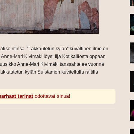
alisointinsa. ”Lakkautetun kylän” kuvallinen ilme on
nne-Mari Kivimäki löysi Ilja Kotikalliosta oppaan
nmuusikko Anne-Mari Kivimäki tanssahtelee vuonna
akkautetun kylän Suistamon kuvitellulla raitilla
parhaat tarinat
odottavat sinua!