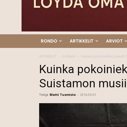
RONDO
ARTIKKELIT
ARVIOT
ARTIKKELIT
Artikkelit
Kuinka pokoiniekka palautti 
Kuinka pokoiniek
Suistamon musiik
Tekijä
Matti Tuomisto
-
2016-05-01