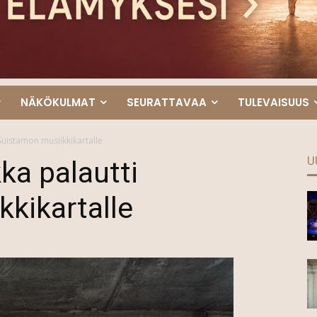
NÄKÖKULMAT
SEURATTAVAA
TULEVAISUUS
Suistamon musiikkikartalle
U
ka palautti
kikartalle