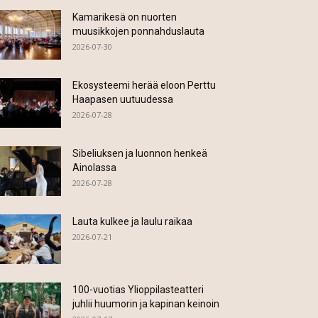
Kamarikesä on nuorten
muusikkojen ponnahduslauta
2026-07-30
Ekosysteemi herää eloon Perttu
Haapasen uutuudessa
2026-07-28
Sibeliuksen ja luonnon henkeä
Ainolassa
2026-07-28
Lauta kulkee ja laulu raikaa
2026-07-21
100-vuotias Ylioppilasteatteri
juhlii huumorin ja kapinan keinoin