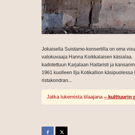
Jokaisella Suistamo-konsertilla on oma visu
valokuvaaja Hanna Koikkalaisen käsialaa. A
kadotettuun Karjalaan Haitaristi ja kansa
1961 kuolleen Ilja Kotikallion käsipuolessa l
ristakondran...
Jatka lukemista tilaajana
– kulttuurin 