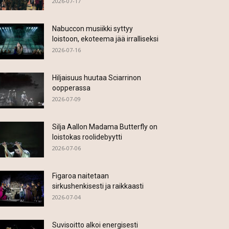
2026-07-17
Nabuccon musiikki syttyy
loistoon, ekoteema jää irralliseksi
2026-07-16
Hiljaisuus huutaa Sciarrinon
oopperassa
2026-07-09
Silja Aallon Madama Butterfly on
loistokas roolidebyytti
2026-07-06
Figaroa naitetaan
sirkushenkisesti ja raikkaasti
2026-07-04
Suvisoitto alkoi energisesti