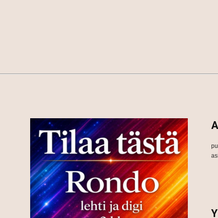
A
pu
as
Y