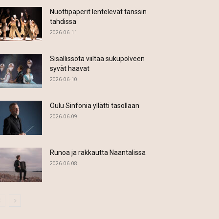
Nuottipaperit lentelevät tanssin
tahdissa
2026-06-11
Sisällissota viiltää sukupolveen
syvät haavat
2026-06-10
Oulu Sinfonia yllätti tasollaan
2026-06-09
Runoa ja rakkautta Naantalissa
2026-06-08