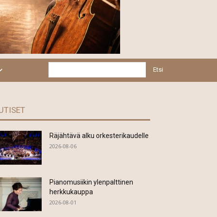
Etsi
UTISET
Räjähtävä alku orkesterikaudelle
2026-08-06
Pianomusiikin ylenpalttinen
herkkukauppa
2026-08-01