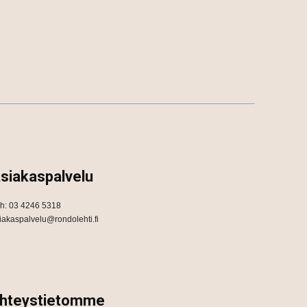
siakaspalvelu
h: 03 4246 5318
iakaspalvelu@rondolehti.fi
hteystietomme