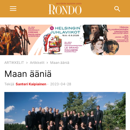
ARTIKKELIT
Artikkelit
Maan ääniä
Maan ääniä
Tekijä
Santeri Kaipiainen
-
2023-04-28