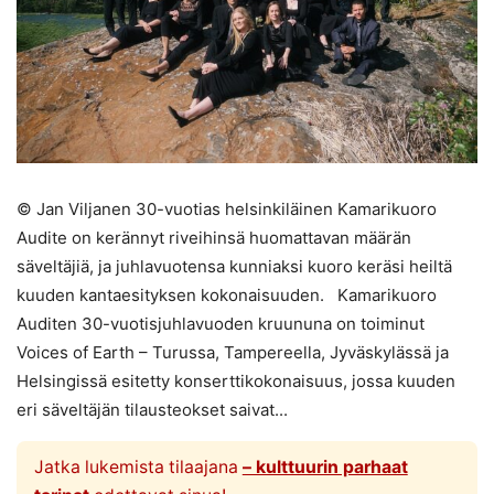
© Jan Viljanen 30-vuotias helsinkiläinen Kamarikuoro
Audite on kerännyt riveihinsä huomattavan määrän
säveltäjiä, ja juhlavuotensa kunniaksi kuoro keräsi heiltä
kuuden kantaesityksen kokonaisuuden. Kamarikuoro
Auditen 30-vuotisjuhlavuoden kruununa on toiminut
Voices of Earth – Turussa, Tampereella, Jyväskylässä ja
Helsingissä esitetty konserttikokonaisuus, jossa kuuden
eri säveltäjän tilausteokset saivat...
Jatka lukemista tilaajana
– kulttuurin parhaat