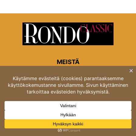
MEISTÄ
Rondon toimitus
Opastinsilta 6A 00520 Helsinki
Asiakaspalvelu: puh. 03 4246 5318
asiakaspalvelu@rondo.fi
Ota meihin yhteyttä:
toimitus@rondo.fi
© Classicus Oy 2026 ver 2.4