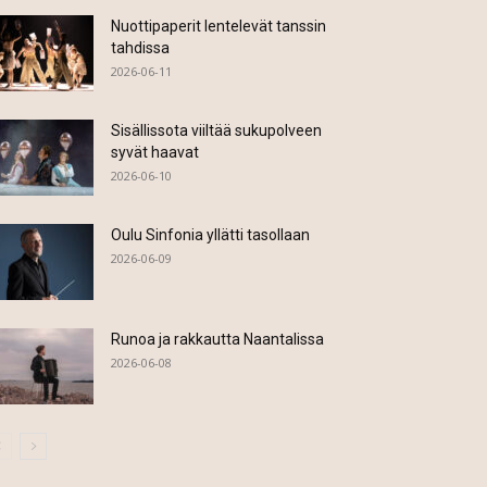
Nuottipaperit lentelevät tanssin
tahdissa
2026-06-11
Sisällissota viiltää sukupolveen
syvät haavat
2026-06-10
Oulu Sinfonia yllätti tasollaan
2026-06-09
Runoa ja rakkautta Naantalissa
2026-06-08