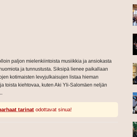
loin paljon mielenkiintoista musiikkia ja ansiokasta
 huomiota ja tunnustusta. Siksipä lienee paikallaan
jen kotimaisten levyjulkaisujen listaa hieman
 ja toista kiehtovaa, kuten Aki Yli-Salomäen neljän
..
parhaat tarinat
odottavat sinua!