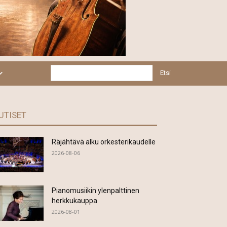
Etsi
UTISET
Räjähtävä alku orkesterikaudelle
2026-08-06
Pianomusiikin ylenpalttinen
herkkukauppa
2026-08-01