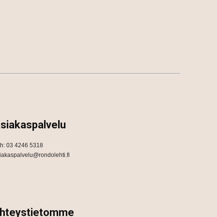
siakaspalvelu
h: 03 4246 5318
iakaspalvelu@rondolehti.fi
hteystietomme