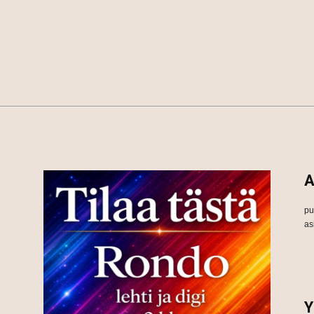
A
pu
as
Y