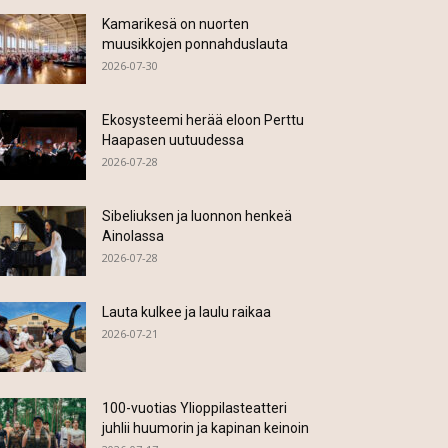
Kamarikesä on nuorten
muusikkojen ponnahduslauta
2026-07-30
Ekosysteemi herää eloon Perttu
Haapasen uutuudessa
2026-07-28
Sibeliuksen ja luonnon henkeä
Ainolassa
2026-07-28
Lauta kulkee ja laulu raikaa
2026-07-21
100-vuotias Ylioppilasteatteri
juhlii huumorin ja kapinan keinoin