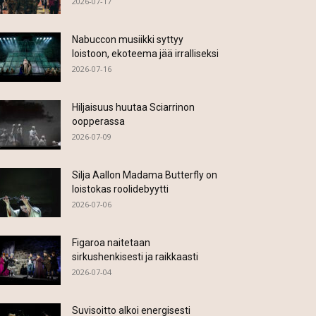
2026-07-17
Nabuccon musiikki syttyy
loistoon, ekoteema jää irralliseksi
2026-07-16
Hiljaisuus huutaa Sciarrinon
oopperassa
2026-07-09
Silja Aallon Madama Butterfly on
loistokas roolidebyytti
2026-07-06
Figaroa naitetaan
sirkushenkisesti ja raikkaasti
2026-07-04
Suvisoitto alkoi energisesti