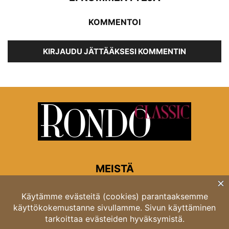
KOMMENTOI
KIRJAUDU JÄTTÄÄKSESI KOMMENTIN
MEISTÄ
Rondon toimitus
Opastinsilta 6A 00520 Helsinki
Asiakaspalvelu: puh. 03 4246 5318
asiakaspalvelu@rondo.fi