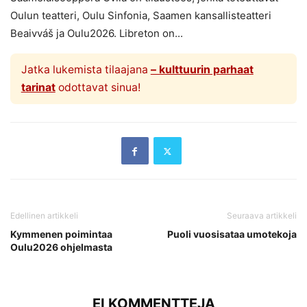
Oulun teatteri, Oulu Sinfonia, Saamen kansallisteatteri
Beaivváš ja Oulu2026. Libreton on...
Jatka lukemista tilaajana
– kulttuurin parhaat
tarinat
odottavat sinua!
Edellinen artikkeli
Seuraava artikkeli
Kymmenen poimintaa
Puoli vuosisataa umotekoja
Oulu2026 ohjelmasta
EI KOMMENTTEJA