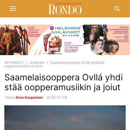
ARTIKKELIT
Artikkelit
Saamelaisooppera Ovllá yhdistää
oopperamusiikin ja joiut
Saamelaisooppera Ovllá yhdi
stää oopperamusiikin ja joiut
Tekijä
Eeva Kauppinen
-
2026-01-08