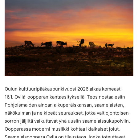
Oulun kulttuuripääkaupunkivuosi 2026 alkaa komeasti
16.1. Ovllá-oopperan kantaesityksellä. Teos nostaa esiin
Pohjoismaiden ainoan alkuperäiskansan, saamelaisten,
näkökulman ja ne kipeät seuraukset, jotka valtiojohtoisen
sorron jäljiltä vaikuttavat yhä uusiin saamelaissukupolviin.
Oopperassa moderni musiikki kohtaa ikiaikaiset joiut.
Saamelaisooppera Ovllá on tilausteos, jonka toteuttavat