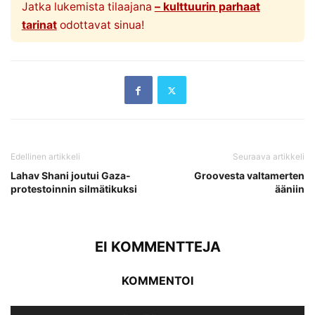
Jatka lukemista tilaajana
– kulttuurin parhaat
tarinat
odottavat sinua!
Edellinen artikkeli
Seuraava artikkeli
Lahav Shani joutui Gaza-
Groovesta valtamerten
protestoinnin silmätikuksi
ääniin
EI KOMMENTTEJA
KOMMENTOI