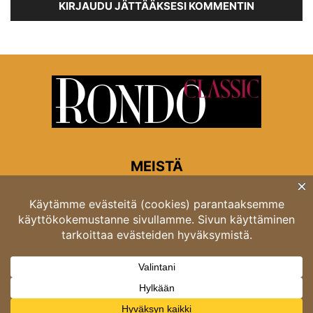
KIRJAUDU JÄTTÄÄKSESI KOMMENTIN
MEISTÄ
Rondon toimitus
Opastinsilta 6A 00520 Helsinki
Asiakaspalvelu: puh. 03 4246 5318
asiakaspalvelu@rondo.fi
Ota meihin yhteyttä:
toimitus@rondo.fi