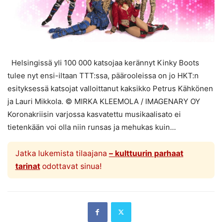
Helsingissä yli 100 000 katsojaa kerännyt Kinky Boots
tulee nyt ensi-iltaan TTT:ssa, päärooleissa on jo HKT:n
esityksessä katsojat valloittanut kaksikko Petrus Kähkönen
ja Lauri Mikkola. © MIRKA KLEEMOLA / IMAGENARY OY
Koronakriisin varjossa kasvatettu musikaalisato ei
tietenkään voi olla niin runsas ja mehukas kuin...
Jatka lukemista tilaajana
– kulttuurin parhaat
tarinat
odottavat sinua!