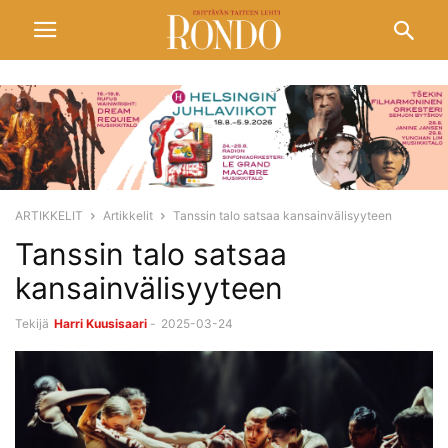
ARTIKKELIT
Artikkelit
Tanssin talo satsaa kansainvälisyyteen
Tanssin talo satsaa
kansainvälisyyteen
Tekijä
Harri Kuusisaari
-
2025-03-24