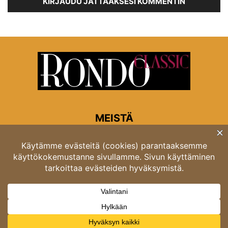
KIRJAUDU JÄTTÄÄKSESI KOMMENTIN
MEISTÄ
Rondon toimitus
Opastinsilta 6A 00520 Helsinki
Asiakaspalvelu: puh. 03 4246 5318
asiakaspalvelu@rondo.fi
Ota meihin yhteyttä:
toimitus@rondo.fi
© Classicus Oy 2026 ver 2.4