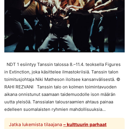
NDT 1 esiintyy Tanssin talossa 8.–11.4. teoksella Figures
in Extinction, joka käsittelee ilmastokriisiä. Tanssin talon
toimitusjohtaja Niki Matheson iloitsee kansanvälisestä. ©
RAHI REZVANI Tanssin talo on kolmen toimintavuoden
aikana onnistunut saamaan taidemuodolle ison määrän
uutta yleisöä. Tanssialan talousraamien ahtaus painaa
edelleen suomalaisten ryhmien mahdollisuuksia...
Jatka lukemista tilaajana
– kulttuurin parhaat