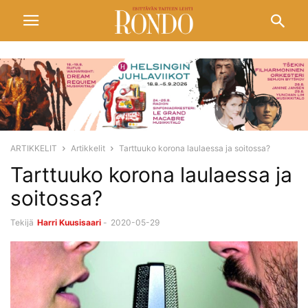
ARTIKKELIT
Artikkelit
Tarttuuko korona laulaessa ja soitossa?
Tarttuuko korona laulaessa ja
soitossa?
Tekijä
Harri Kuusisaari
-
2020-05-29