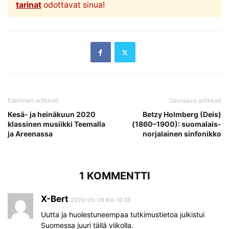
tarinat
odottavat sinua!
Edellinen artikkeli
Seuraava artikkeli
Kesä- ja heinäkuun 2020
Betzy Holmberg (Deis)
klassinen musiikki Teemalla
(1860–1900): suomalais-
ja Areenassa
norjalainen sinfonikko
1 KOMMENTTI
X-Bert
2020-05-29 Klo 10:36
Uutta ja huolestuneempaa tutkimustietoa julkistui
Suomessa juuri tällä viikolla.