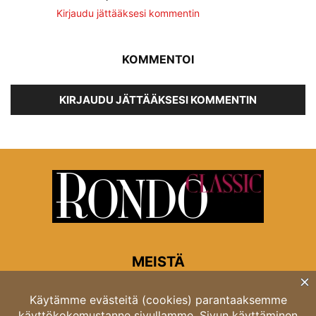
Kirjaudu jättääksesi kommentin
KOMMENTOI
KIRJAUDU JÄTTÄÄKSESI KOMMENTIN
MEISTÄ
Rondon toimitus
Opastinsilta 6A 00520 Helsinki