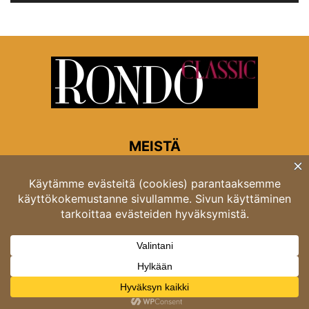
MEISTÄ
Rondon toimitus
Opastinsilta 6A 00520 Helsinki
Asiakaspalvelu: puh. 03 4246 5318
asiakaspalvelu@rondo.fi
Ota meihin yhteyttä:
toimitus@rondo.fi
© Classicus Oy 2026 ver 2.4