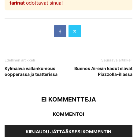
tarinat
odottavat sinua!
Edellinen artikkeli
Seuraava artikkeli
Kylmäävä vallankumous
Buenos Airesin kadut elävät
oopperassa ja teatterissa
Piazzolla-illassa
EI KOMMENTTEJA
KOMMENTOI
KIRJAUDU JÄTTÄÄKSESI KOMMENTIN