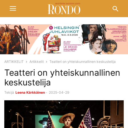
ARTIKKELIT
Artikkelit
Teatteri on yhteiskunnallinen keskustelija
Teatteri on yhteiskunnallinen
keskustelija
Tekijä
Leena Kärkkäinen
-
2025-04-29