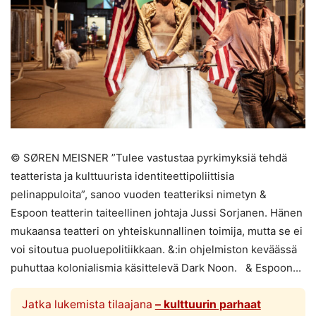
© SØREN MEISNER ”Tulee vastustaa pyrkimyksiä tehdä
teatterista ja kulttuurista identiteettipoliittisia
pelinappuloita”, sanoo vuoden teatteriksi nimetyn &
Espoon teatterin taiteellinen johtaja Jussi Sorjanen. Hänen
mukaansa teatteri on yhteiskunnallinen toimija, mutta se ei
voi sitoutua puoluepolitiikkaan. &:in ohjelmiston keväässä
puhuttaa kolonialismia käsittelevä Dark Noon. & Espoon...
Jatka lukemista tilaajana
– kulttuurin parhaat