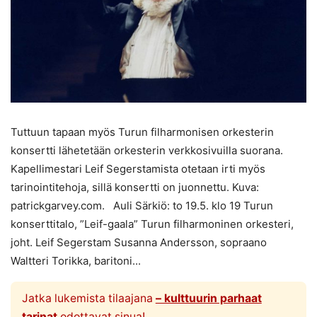
Tuttuun tapaan myös Turun filharmonisen orkesterin
konsertti lähetetään orkesterin verkkosivuilla suorana.
Kapellimestari Leif Segerstamista otetaan irti myös
tarinointitehoja, sillä konsertti on juonnettu. Kuva:
patrickgarvey.com. Auli Särkiö: to 19.5. klo 19 Turun
konserttitalo, ”Leif-gaala” Turun filharmoninen orkesteri,
joht. Leif Segerstam Susanna Andersson, sopraano
Waltteri Torikka, baritoni...
Jatka lukemista tilaajana
– kulttuurin parhaat
tarinat
odottavat sinua!