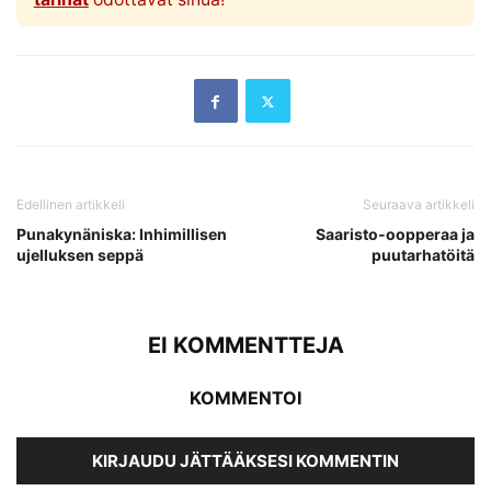
Edellinen artikkeli
Seuraava artikkeli
Punakynäniska: Inhimillisen
Saaristo-oopperaa ja
ujelluksen seppä
puutarhatöitä
EI KOMMENTTEJA
KOMMENTOI
KIRJAUDU JÄTTÄÄKSESI KOMMENTIN