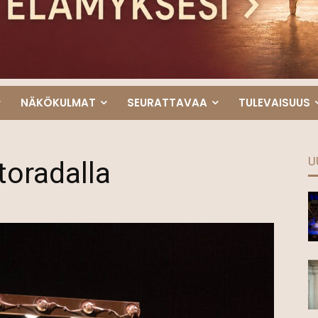
NÄKÖKULMAT
SEURATTAVAA
TULEVAISUUS
U
toradalla