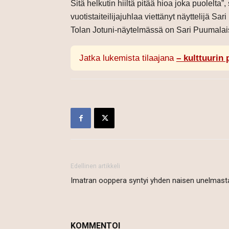
Sitä helkutin hiiltä pitää hioa joka puolelta
vuotistaiteilijajuhlaa viettänyt näyttelijä 
Tolan Jotuni-näytelmässä on Sari Puumala
Jatka lukemista tilaajana
– kulttuurin 
Edellinen artikkeli
Imatran ooppera syntyi yhden naisen unelmast
KOMMENTOI