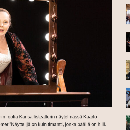
n roolia Kansallisteatterin näytelmässä Kaarlo
r ”Näyttelijä on kuin timantti, jonka päällä on hiili.