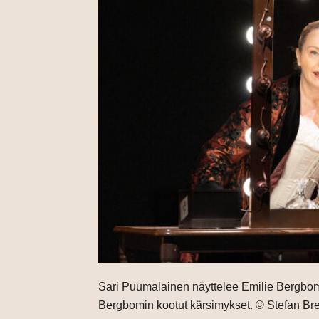
Sari Puumalainen näyttelee Emilie Bergbomi
Bergbomin kootut kärsimykset. © Stefan Breme