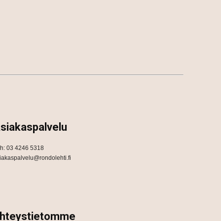
siakaspalvelu
h: 03 4246 5318
iakaspalvelu@rondolehti.fi
hteystietomme