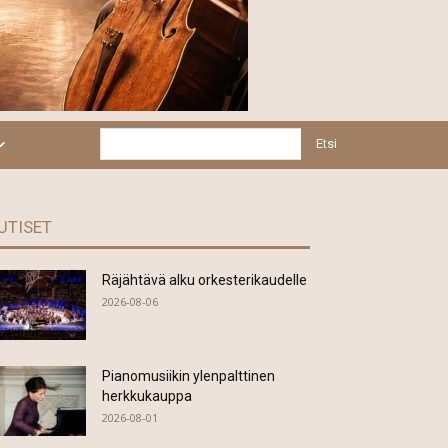
Etsi
UTISET
Räjähtävä alku orkesterikaudelle
2026-08-06
Pianomusiikin ylenpalttinen
herkkukauppa
2026-08-01