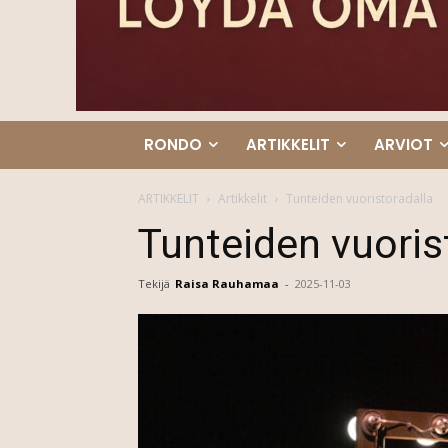
RONDO
ARTIKKELIT
ARVIOT
ARTIKKELIT
Artikkelit
Tunteiden vuoristoradalla
Tunteiden vuoris
Tekijä
Raisa Rauhamaa
-
2025-11-03