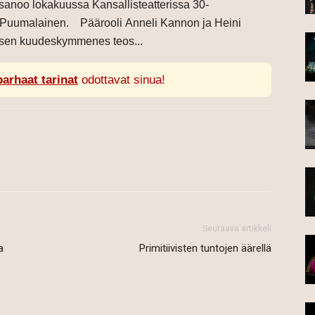
”, sanoo lokakuussa Kansallisteatterissa 30-
Sari Puumalainen. Päärooli Anneli Kannon ja Heini
isen kuudeskymmenes teos...
parhaat tarinat
odottavat sinua!
Seuraava artikkeli
a
Primitiivisten tuntojen äärellä