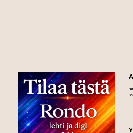
A
pu
as
Y