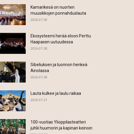
Kamarikesä on nuorten
muusikkojen ponnahduslauta
2026-07-30
Ekosysteemi herää eloon Perttu
Haapasen uutuudessa
2026-07-28
Sibeliuksen ja luonnon henkeä
Ainolassa
2026-07-28
Lauta kulkee ja laulu raikaa
2026-07-21
100-vuotias Ylioppilasteatteri
juhlii huumorin ja kapinan keinoin