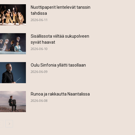
Nuottipaperit lentelevät tanssin
tahdissa
2026-06-11
Sisällissota viiltää sukupolveen
syvät haavat
2026-06-10
Oulu Sinfonia yllätti tasollaan
2026-06-09
Runoa ja rakkautta Naantalissa
2026-06-08