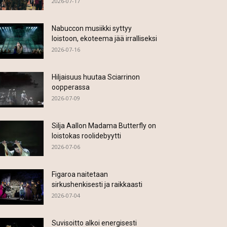
2026-07-17
Nabuccon musiikki syttyy
loistoon, ekoteema jää irralliseksi
2026-07-16
Hiljaisuus huutaa Sciarrinon
oopperassa
2026-07-09
Silja Aallon Madama Butterfly on
loistokas roolidebyytti
2026-07-06
Figaroa naitetaan
sirkushenkisesti ja raikkaasti
2026-07-04
Suvisoitto alkoi energisesti