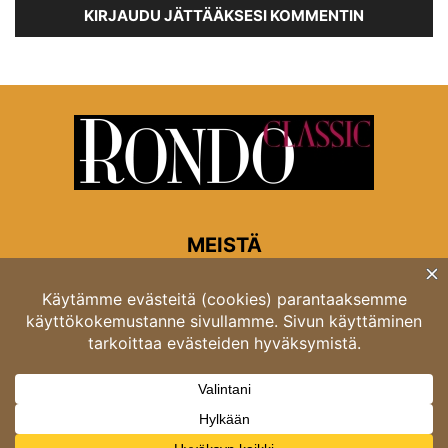
KIRJAUDU JÄTTÄÄKSESI KOMMENTIN
MEISTÄ
Rondon toimitus
Opastinsilta 6A 00520 Helsinki
Asiakaspalvelu: puh. 03 4246 5318
asiakaspalvelu@rondo.fi
Ota meihin yhteyttä:
toimitus@rondo.fi