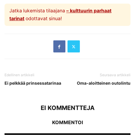
Jatka lukemista tilaajana
– kulttuurin parhaat
tarinat
odottavat sinua!
Edellinen artikkeli
Seuraava artikkeli
Ei pelkkää prinsessatarinaa
Oma-aloitteinen outolintu
EI KOMMENTTEJA
KOMMENTOI