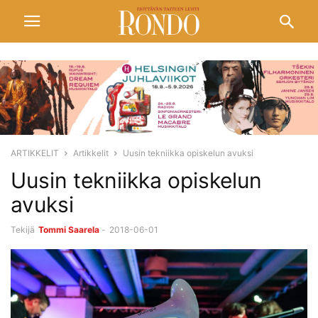
ARTIKKELIT
Artikkelit
Uusin tekniikka opiskelun avuksi
Uusin tekniikka opiskelun
avuksi
Tekijä
Tommi Saarela
-
2018-06-01