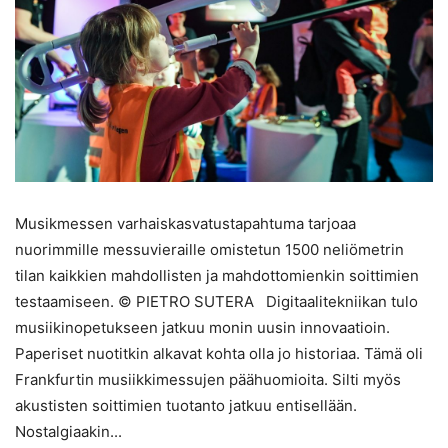
Musikmessen varhaiskasvatustapahtuma tarjoaa
nuorimmille messuvieraille omistetun 1500 neliömetrin
tilan kaikkien mahdollisten ja mahdottomienkin soittimien
testaamiseen. © PIETRO SUTERA Digitaalitekniikan tulo
musiikinopetukseen jatkuu monin uusin innovaatioin.
Paperiset nuotitkin alkavat kohta olla jo historiaa. Tämä oli
Frankfurtin musiikkimessujen päähuomioita. Silti myös
akustisten soittimien tuotanto jatkuu entisellään.
Nostalgiaakin...