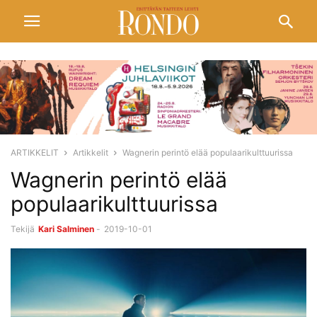
ARTIKKELIT
Artikkelit
Wagnerin perintö elää populaarikulttuurissa
Wagnerin perintö elää
populaarikulttuurissa
Tekijä
Kari Salminen
-
2019-10-01