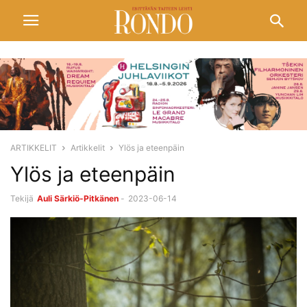
ARTIKKELIT
Artikkelit
Ylös ja eteenpäin
Ylös ja eteenpäin
Tekijä
Auli Särkiö-Pitkänen
-
2023-06-14