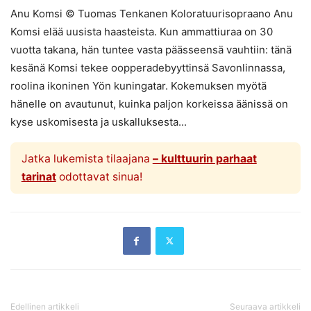
Anu Komsi © Tuomas Tenkanen Koloratuurisopraano Anu
Komsi elää uusista haasteista. Kun ammattiuraa on 30
vuotta takana, hän tuntee vasta päässeensä vauhtiin: tänä
kesänä Komsi tekee oopperadebyyttinsä Savonlinnassa,
roolina ikoninen Yön kuningatar. Kokemuksen myötä
hänelle on avautunut, kuinka paljon korkeissa äänissä on
kyse uskomisesta ja uskalluksesta...
Jatka lukemista tilaajana
– kulttuurin parhaat
tarinat
odottavat sinua!
Edellinen artikkeli
Seuraava artikkeli