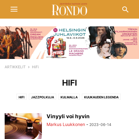
ARTIKKELIT
HiFi
HIFI
HIFI
JAZZPOLKUJA
KULMALLA
KUUKAUDEN LEGENDA
PELIMANNIMUOTOKUVIA
POPULAARITAIDETTA
SIVUSÄVELIÄ
SIVUSILMIN
TANSSIN KASVOT
VIDEOITA
Vinyyli voi hyvin
Markus Luukkonen
-
2023-06-14