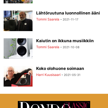
Lähtöruutuna luonnollinen ääni
Tommi Saarela
-
2021-11-17
Kaiutin on ikkuna musiikkiin
Tommi Saarela
-
2021-10-08
Koko olohuone soimaan
Harri Kuusisaari
-
2021-05-31