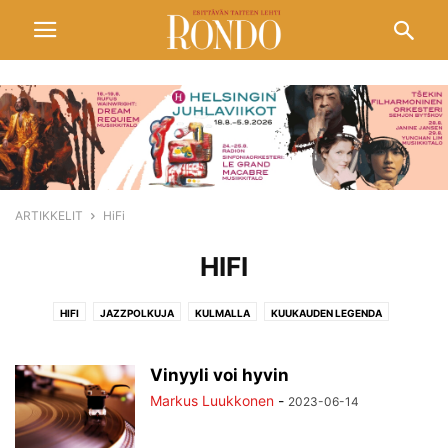
ARTIKKELIT
HiFi
HIFI
HIFI
JAZZPOLKUJA
KULMALLA
KUUKAUDEN LEGENDA
PELIMANNIMUOTOKUVIA
POPULAARITAIDETTA
SIVUSÄVELIÄ
SIVUSILMIN
TANSSIN KASVOT
VIDEOITA
Vinyyli voi hyvin
Markus Luukkonen
-
2023-06-14