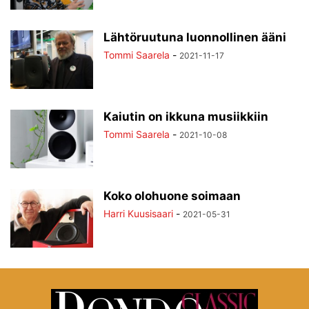
Lähtöruutuna luonnollinen ääni
Tommi Saarela
-
2021-11-17
Kaiutin on ikkuna musiikkiin
Tommi Saarela
-
2021-10-08
Koko olohuone soimaan
Harri Kuusisaari
-
2021-05-31