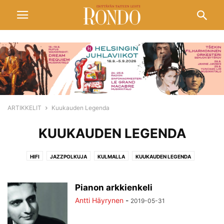
ARTIKKELIT
Kuukauden Legenda
KUUKAUDEN LEGENDA
HIFI
JAZZPOLKUJA
KULMALLA
KUUKAUDEN LEGENDA
PELIMANNIMUOTOKUVIA
POPULAARITAIDETTA
SIVUSÄVELIÄ
SIVUSILMIN
TANSSIN KASVOT
VIDEOITA
Pianon arkkienkeli
Antti Häyrynen
-
2019-05-31