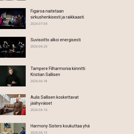
Figaroa naitetaan
sirkushenkisesti ja raikkaasti
2026-07-04
Suvisoitto alkoi energisesti
2026-06-26
Tampere Filharmonia kiinnitti
Kristian Sallisen
2026-06-18
Aulis Sallisen koskettavat
jäähyväiset
2026-06-16
Harmony Sisters koukuttaa yhä
2026-06-13