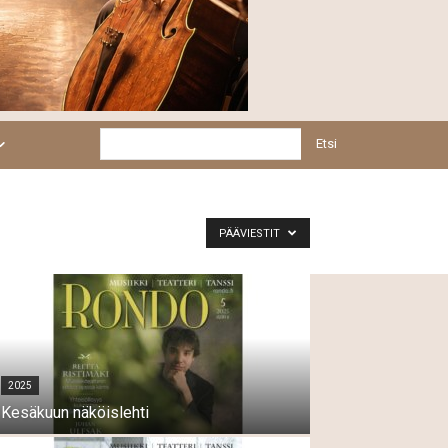
Etsi
PÄÄVIESTIT
2025
Kesäkuun näköislehti