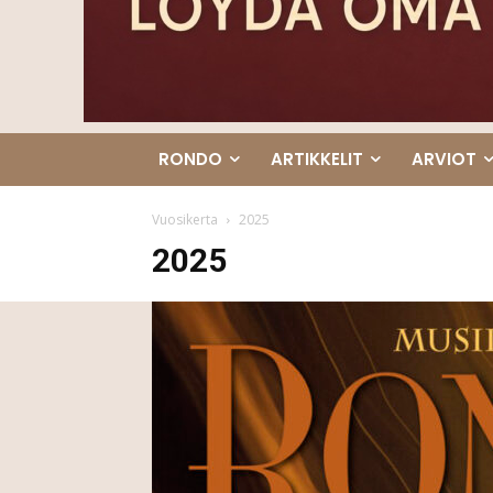
RONDO
ARTIKKELIT
ARVIOT
Vuosikerta
2025
2025