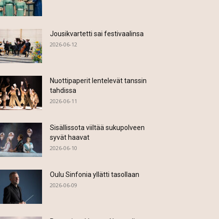
Jousikvartetti sai festivaalinsa
2026-06-12
Nuottipaperit lentelevät tanssin
tahdissa
2026-06-11
Sisällissota viiltää sukupolveen
syvät haavat
2026-06-10
Oulu Sinfonia yllätti tasollaan
2026-06-09