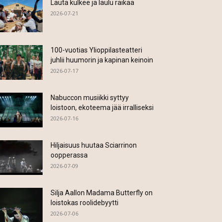
Lauta kulkee ja laulu raikaa
2026-07-21
100-vuotias Ylioppilasteatteri
juhlii huumorin ja kapinan keinoin
2026-07-17
Nabuccon musiikki syttyy
loistoon, ekoteema jää irralliseksi
2026-07-16
Hiljaisuus huutaa Sciarrinon
oopperassa
2026-07-09
Silja Aallon Madama Butterfly on
loistokas roolidebyytti
2026-07-06