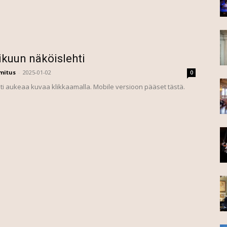
kuun näköislehti
mitus
-
2025-01-02
0
i aukeaa kuvaa klikkaamalla. Mobile versioon pääset tästä.