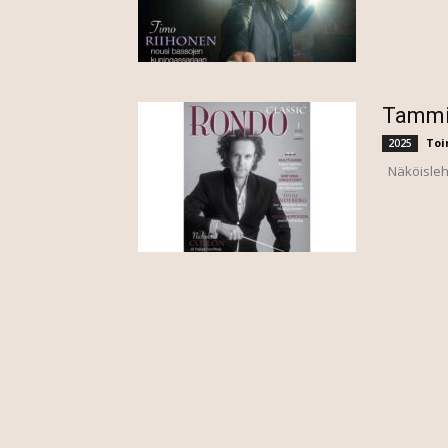
Tammi
Toi
2025
Näköisleht