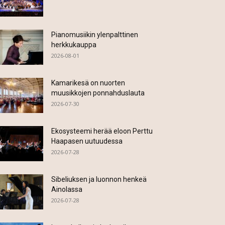
Pianomusiikin ylenpalttinen
herkkukauppa
2026-08-01
Kamarikesä on nuorten
muusikkojen ponnahduslauta
2026-07-30
Ekosysteemi herää eloon Perttu
Haapasen uutuudessa
2026-07-28
Sibeliuksen ja luonnon henkeä
Ainolassa
2026-07-28