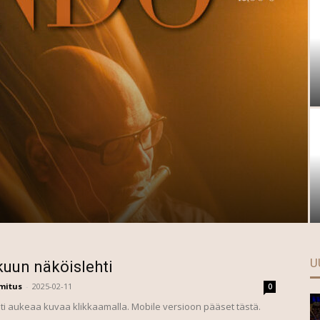
U
uun näköislehti
mitus
-
2025-02-11
0
i aukeaa kuvaa klikkaamalla. Mobile versioon pääset tästä.