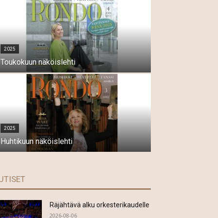
2025
Toukokuun näköislehti
2025
Huhtikuun näköislehti
UTISET
Räjähtävä alku orkesterikaudelle
2026-08-06