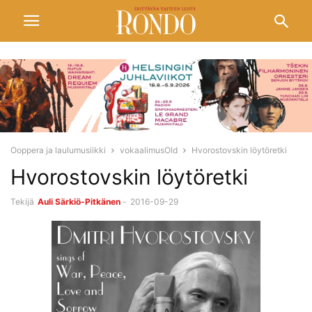
Ooppera ja laulumusiikki
vokaalimusOld
Hvorostovskin löytöretki
Hvorostovskin löytöretki
Tekijä
Auli Särkiö-Pitkänen
-
2016-09-29