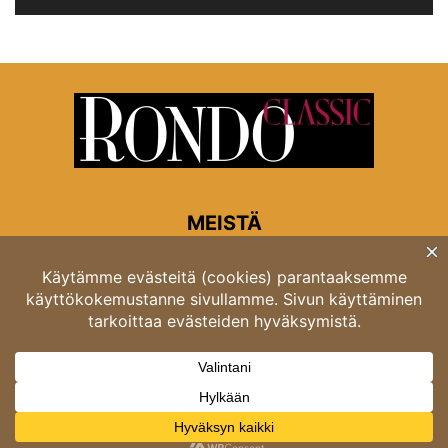
MEISTÄ
Rondon toimitus
Opastinsilta 6A 00520 Helsinki
Asiakaspalvelu: puh. 03 4246 5318
asiakaspalvelu@rondo.fi
Ota meihin yhteyttä:
toimitus@rondo.fi
© Classicus Oy 2026 ver 2.4