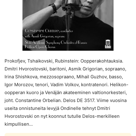
Prokofjev, Tshaikovski, Rubinstein: Oopperakohtauksia.
Dmitri Hvorostovski, baritoni, Asmik Grigorian, sopraano,
Irina Shishkova, mezzosopraano, Mihail Guzhov, basso,
Igor Morozov, tenori, Vadim Volkov, kontratenori. Helikon-
oopperan kuoro ja Venäjän akateeminen valtionorkesteri,
joht. Constantine Orbelian. Delos DE 3517. Viime vuosina
useita onnistuneita levyjä Ondinelle tehnyt Dmitri
Hvorostovski on nyt koonnut tutulle Delos-merkilleen
kimpullisen...