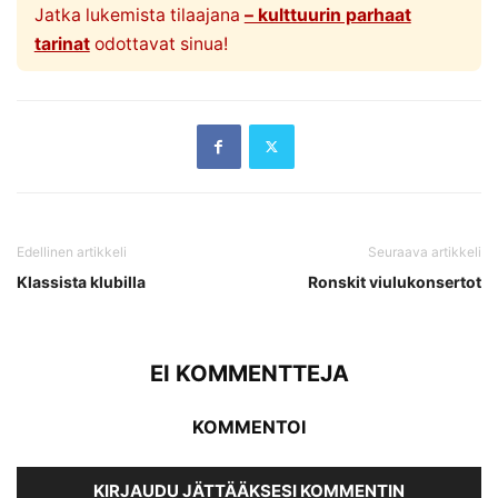
Jatka lukemista tilaajana
– kulttuurin parhaat
tarinat
odottavat sinua!
Edellinen artikkeli
Seuraava artikkeli
Klassista klubilla
Ronskit viulukonsertot
EI KOMMENTTEJA
KOMMENTOI
KIRJAUDU JÄTTÄÄKSESI KOMMENTIN