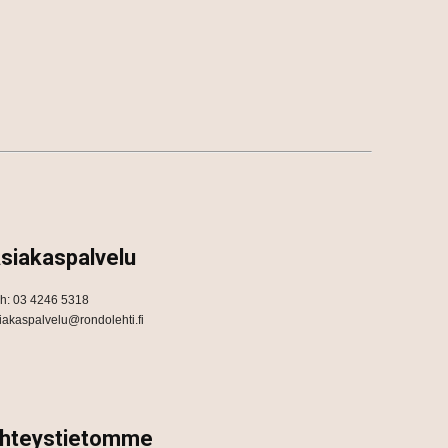
siakaspalvelu
h: 03 4246 5318
iakaspalvelu@rondolehti.fi
hteystietomme