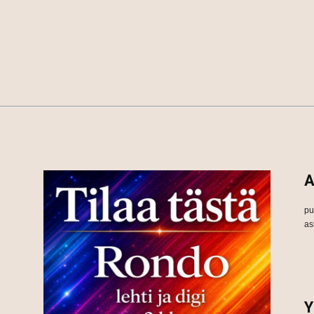
A
pu
as
Y