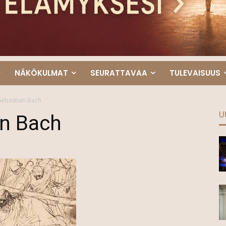
NÄKÖKULMAT
SEURATTAVAA
TULEVAISUUS
Sebastian Bach
U
n Bach