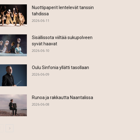
Nuottipaperit lentelevät tanssin
tahdissa
2026-06-11
Sisällissota viiltää sukupolveen
syvät haavat
2026-06-10
Oulu Sinfonia yllätti tasollaan
2026-06-09
Runoa ja rakkautta Naantalissa
2026-06-08