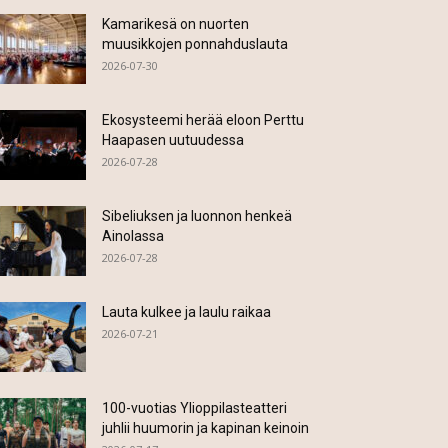
Kamarikesä on nuorten
muusikkojen ponnahduslauta
2026-07-30
Ekosysteemi herää eloon Perttu
Haapasen uutuudessa
2026-07-28
Sibeliuksen ja luonnon henkeä
Ainolassa
2026-07-28
Lauta kulkee ja laulu raikaa
2026-07-21
100-vuotias Ylioppilasteatteri
juhlii huumorin ja kapinan keinoin