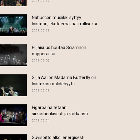
2026-07-17
Nabuccon musiikki syttyy
loistoon, ekoteema jää irralliseksi
2026-07-16
Hiljaisuus huutaa Sciarrinon
oopperassa
2026-07-09
Silja Aallon Madama Butterfly on
loistokas roolidebyytti
2026-07-06
Figaroa naitetaan
sirkushenkisesti ja raikkaasti
2026-07-04
Suvisoitto alkoi energisesti