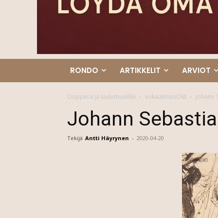
RONDO
ARTIKKELIT
ARVIOT
Ooppera ja laulumusiikki
vokaalimusOld
Johann 
Johann Sebastia
Tekijä
Antti Häyrynen
-
2020-04-20