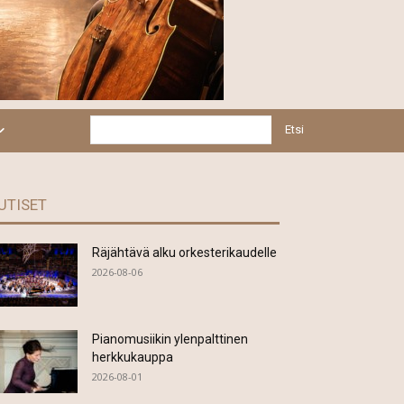
Etsi
UTISET
Räjähtävä alku orkesterikaudelle
2026-08-06
Pianomusiikin ylenpalttinen
herkkukauppa
2026-08-01