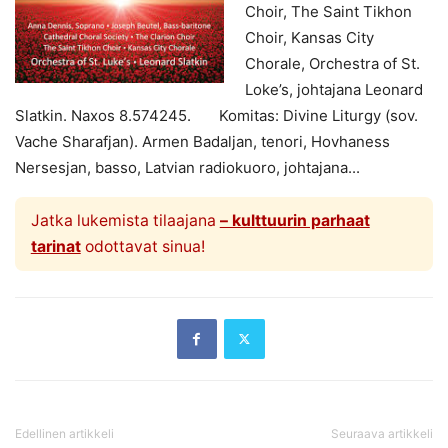
Choir, The Saint Tikhon
Choir, Kansas City
Chorale, Orchestra of St.
Loke’s, johtajana Leonard
Slatkin. Naxos 8.574245. Komitas: Divine Liturgy (sov.
Vache Sharafjan). Armen Badaljan, tenori, Hovhaness
Nersesjan, basso, Latvian radiokuoro, johtajana...
Jatka lukemista tilaajana
– kulttuurin parhaat
tarinat
odottavat sinua!
Edellinen artikkeli
Seuraava artikkeli