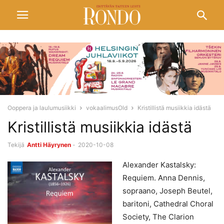
Ooppera ja laulumusiikki
vokaalimusOld
Kristillistä musiikkia idästä
Kristillistä musiikkia idästä
Tekijä
Antti Häyrynen
-
2020-10-08
Alexander Kastalsky:
Requiem. Anna Dennis,
sopraano, Joseph Beutel,
baritoni, Cathedral Choral
Society, The Clarion