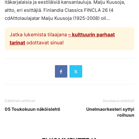
itäkarjalaisia ja eestiläisiä kansanlauluja. Maiju Kuusoja,
altto, eri esittäjiä. Finlandia Classics FINCLA 26 (4
cdAlttolaulajatar Maiju Kuusoja (1925-2008) oli...
Jatka lukemista tilaajana
– kulttuurin parhaat
tarinat
odottavat sinua!
Edellinen artikkeli
Seuraava artikkeli
05 Toukokuun näköislehti
Unelmaorkesteri syttyi
roihuun