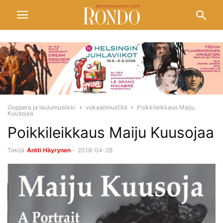
Ooppera ja laulumusiikki
vokaalimusOld
Poikkileikkaus Maiju
Kuusojaa
Poikkileikkaus Maiju Kuusojaa
Tekijä
Antti Häyrynen
-
2018-04-28