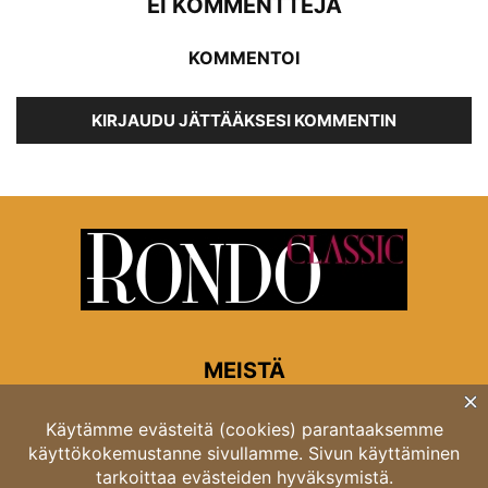
EI KOMMENTTEJA
KOMMENTOI
KIRJAUDU JÄTTÄÄKSESI KOMMENTIN
MEISTÄ
Rondon toimitus
Opastinsilta 6A 00520 Helsinki
Asiakaspalvelu: puh. 03 4246 5318