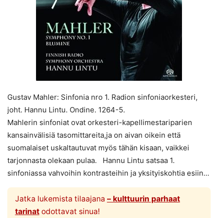
Gustav Mahler: Sinfonia nro 1. Radion sinfoniaorkesteri,
joht. Hannu Lintu. Ondine. 1264-5.
Mahlerin sinfoniat ovat orkesteri-kapellimestariparien
kansainvälisiä tasomittareita,ja on aivan oikein että
suomalaiset uskaltautuvat myös tähän kisaan, vaikkei
tarjonnasta olekaan pulaa. Hannu Lintu satsaa 1.
sinfoniassa vahvoihin kontrasteihin ja yksityiskohtia esiin...
Jatka lukemista tilaajana
– kulttuurin parhaat
tarinat
odottavat sinua!