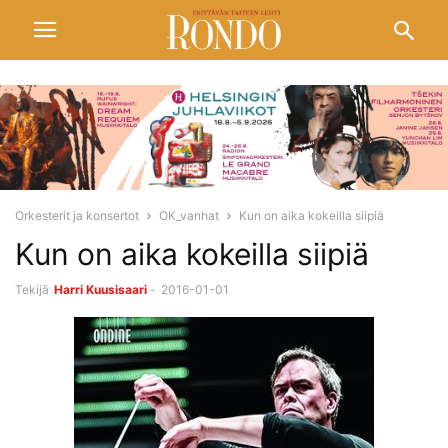
Orkesterit ja konsertot
OK_vanhat
Kun on aika kokeilla siipiä
Kun on aika kokeilla siipiä
Tekijä
Harri Kuusisaari
-
2016-01-01