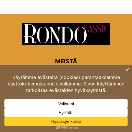
MEISTÄ
Rondon toimitus
Opastinsilta 6A 00520 Helsinki
Asiakaspalvelu: puh. 03 4246 5318
asiakaspalvelu@rondo.fi
Ota meihin yhteyttä:
toimitus@rondo.fi
© Classicus Oy 2026 ver 2.4