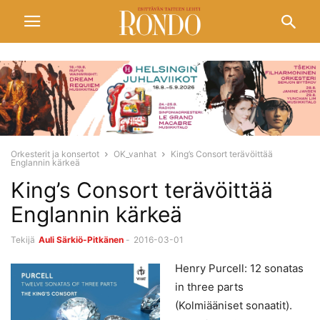
Orkesterit ja konsertot
OK_vanhat
King’s Consort terävöittää
Englannin kärkeä
King’s Consort terävöittää
Englannin kärkeä
Tekijä
Auli Särkiö-Pitkänen
-
2016-03-01
Henry Purcell: 12 sonatas
in three parts
(Kolmiääniset sonaatit).