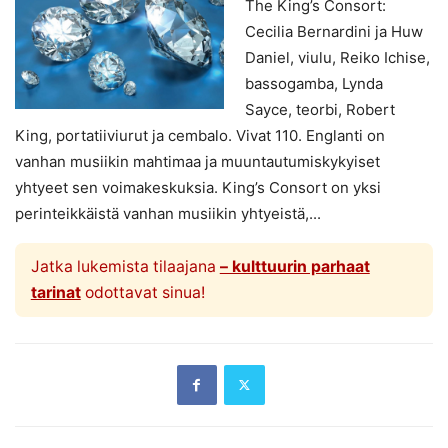
The King’s Consort:
Cecilia Bernardini ja Huw
Daniel, viulu, Reiko Ichise,
bassogamba, Lynda
Sayce, teorbi, Robert
King, portatiiviurut ja cembalo. Vivat 110. Englanti on
vanhan musiikin mahtimaa ja muuntautumiskykyiset
yhtyeet sen voimakeskuksia. King’s Consort on yksi
perinteikkäistä vanhan musiikin yhtyeistä,...
Jatka lukemista tilaajana
– kulttuurin parhaat
tarinat
odottavat sinua!