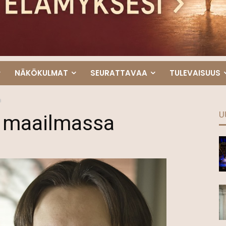
NÄKÖKULMAT
SEURATTAVAA
TULEVAISUUS
a
U
n maailmassa