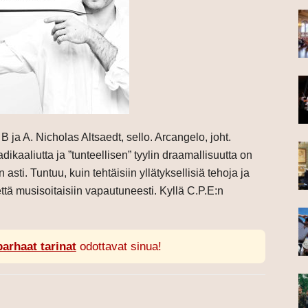
 ja A. Nicholas Altsaedt, sello. Arcangelo, joht.
kaaliutta ja ”tunteellisen” tyylin draamallisuutta on
asti. Tuntuu, kuin tehtäisiin yllätyksellisiä tehoja ja
että musisoitaisiin vapautuneesti. Kyllä C.P.E:n
parhaat tarinat
odottavat sinua!