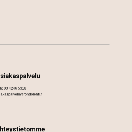
siakaspalvelu
h: 03 4246 5318
iakaspalvelu@rondolehti.fi
hteystietomme