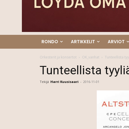
RONDO
ARTIKKELIT
ARVIOT
Orkesterit ja konsertot
OK_vanhat
Tunteellista ty
Tunteellista tyyl
Tekijä
Harri Kuusisaari
-
2016-11-01