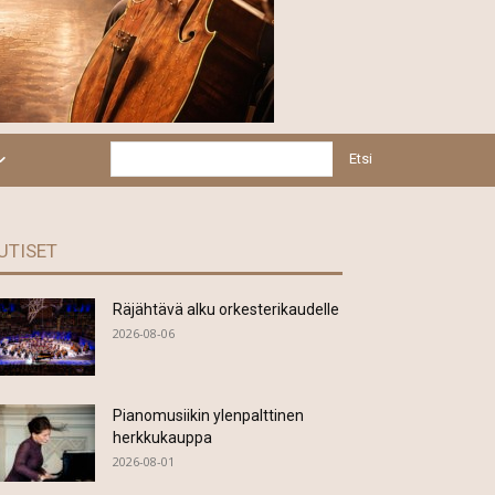
Etsi
UTISET
Räjähtävä alku orkesterikaudelle
2026-08-06
Pianomusiikin ylenpalttinen
herkkukauppa
2026-08-01