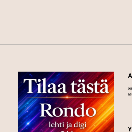
A
pu
as
Y