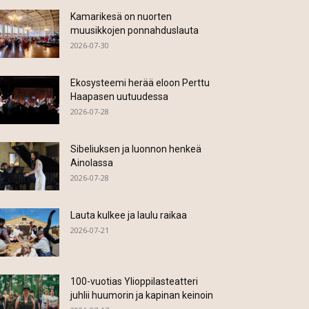
Kamarikesä on nuorten
muusikkojen ponnahduslauta
2026-07-30
Ekosysteemi herää eloon Perttu
Haapasen uutuudessa
2026-07-28
Sibeliuksen ja luonnon henkeä
Ainolassa
2026-07-28
Lauta kulkee ja laulu raikaa
2026-07-21
100-vuotias Ylioppilasteatteri
juhlii huumorin ja kapinan keinoin