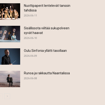
Nuottipaperit lentelevät tanssin
tahdissa
2026-06-11
Sisällissota viiltää sukupolveen
syvät haavat
2026-06-10
Oulu Sinfonia yllätti tasollaan
2026-06-09
Runoa ja rakkautta Naantalissa
2026-06-08