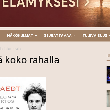
NÄKÖKULMAT
SEURATTAVAA
TULEVAISUUS
yliä koko rahalla
U
iä koko rahalla