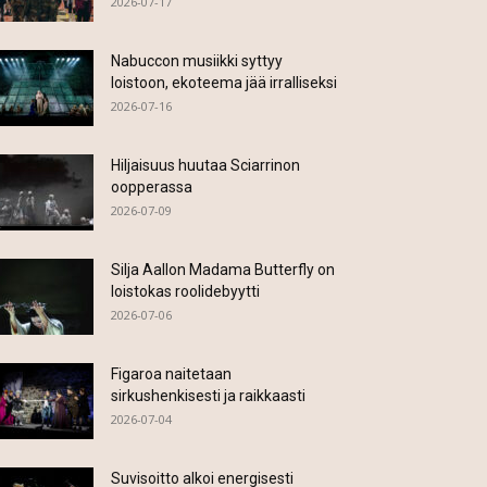
2026-07-17
Nabuccon musiikki syttyy
loistoon, ekoteema jää irralliseksi
2026-07-16
Hiljaisuus huutaa Sciarrinon
oopperassa
2026-07-09
Silja Aallon Madama Butterfly on
loistokas roolidebyytti
2026-07-06
Figaroa naitetaan
sirkushenkisesti ja raikkaasti
2026-07-04
Suvisoitto alkoi energisesti