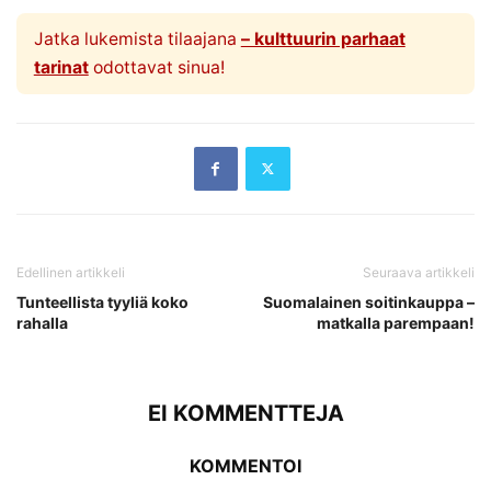
Jatka lukemista tilaajana
– kulttuurin parhaat
tarinat
odottavat sinua!
Edellinen artikkeli
Seuraava artikkeli
Tunteellista tyyliä koko
Suomalainen soitinkauppa –
rahalla
matkalla parempaan!
EI KOMMENTTEJA
KOMMENTOI