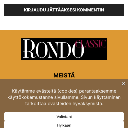
KIRJAUDU JÄTTÄÄKSESI KOMMENTIN
MEISTÄ
Rondon toimitus
Opastinsilta 6A 00520 Helsinki
Asiakaspalvelu: puh. 03 4246 5318
asiakaspalvelu@rondo.fi
Ota meihin yhteyttä:
toimitus@rondo.fi