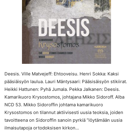
Deesis. Ville Matvejeff: Ehtooveisu. Henri Sokka: Kaksi
pääsiäisyön laulua. Lauri Mäntysaari: Pääsisäisyön stikiirat.
Heikki Hattunen: Pyhä Jumala. Pekka Jalkanen: Deesis.
Kamarikuoro Krysostomos, johtajana Mikko Sidoroff. Alba
NCD 53. Mikko Sidoroffin johtama kamarikuoro
Krysostomos on tilannut aktiivisesti uusia teoksia, joiden
tavoitteena on Sidoroffin sanoin pyrkiä ”löytämään uusia
ilmaisutapoja ortodoksisen kirkon...