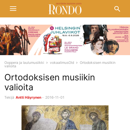
Ooppera ja laulumusiikki
vokaalimusOld
Ortodoksisen musiikin
valioita
Ortodoksisen musiikin
valioita
Tekijä
Antti Häyrynen
-
2016-11-01