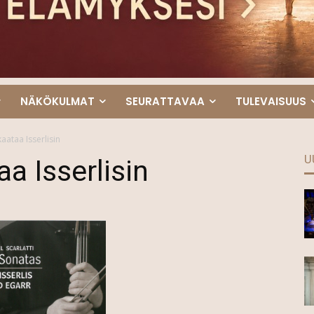
NÄKÖKULMAT
SEURATTAVAA
TULEVAISUUS
aataa Isserlisin
U
a Isserlisin