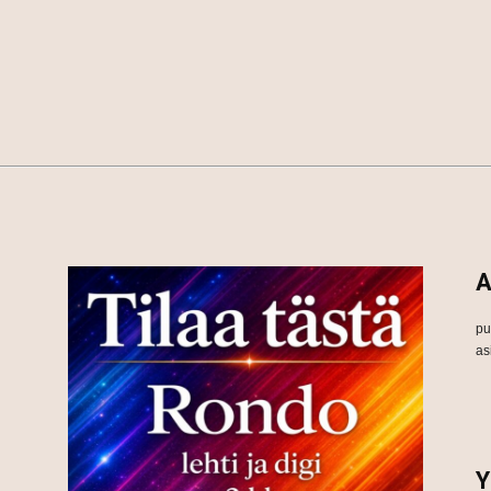
A
pu
as
Y