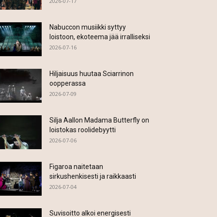
2026-07-17
Nabuccon musiikki syttyy
loistoon, ekoteema jää irralliseksi
2026-07-16
Hiljaisuus huutaa Sciarrinon
oopperassa
2026-07-09
Silja Aallon Madama Butterfly on
loistokas roolidebyytti
2026-07-06
Figaroa naitetaan
sirkushenkisesti ja raikkaasti
2026-07-04
Suvisoitto alkoi energisesti