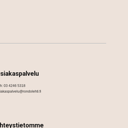
siakaspalvelu
h: 03 4246 5318
iakaspalvelu@rondolehti.fi
hteystietomme