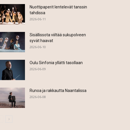
Nuottipaperit lentelevät tanssin
tahdissa
2026-06-11
Sisällissota viiltää sukupolveen
syvät haavat
2026-06-10
Oulu Sinfonia yllätti tasollaan
2026-06-09
Runoa ja rakkautta Naantalissa
2026-06-08