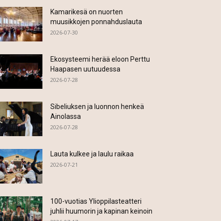
Kamarikesä on nuorten
muusikkojen ponnahduslauta
2026-07-30
Ekosysteemi herää eloon Perttu
Haapasen uutuudessa
2026-07-28
Sibeliuksen ja luonnon henkeä
Ainolassa
2026-07-28
Lauta kulkee ja laulu raikaa
2026-07-21
100-vuotias Ylioppilasteatteri
juhlii huumorin ja kapinan keinoin