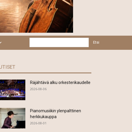
Etsi
UTISET
Räjähtävä alku orkesterikaudelle
2026-08-06
Pianomusiikin ylenpalttinen
herkkukauppa
2026-08-01