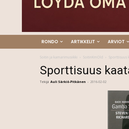
RONDO
ARTIKKELIT
ARVIOT
Soitin ja kamarimusiikki
SoitinKmOld
Sporttisuus k
Sporttisuus kaata
Tekijä
Auli Särkiö-Pitkänen
-
2016-02-02