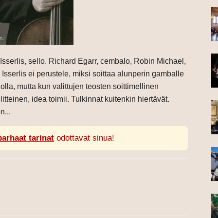
Isserlis, sello. Richard Egarr, cembalo, Robin Michael,
serlis ei perustele, miksi soittaa alunperin gamballe
lolla, mutta kun valittujen teosten soittimellinen
itteinen, idea toimii. Tulkinnat kuitenkin hiertävät.
n...
parhaat tarinat
odottavat sinua!