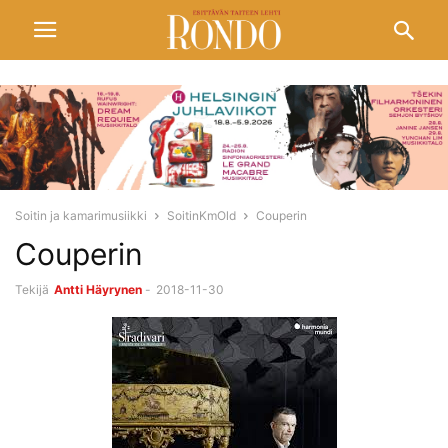
Soitin ja kamarimusiikki
SoitinKmOld
Couperin
Couperin
Tekijä
Antti Häyrynen
-
2018-11-30