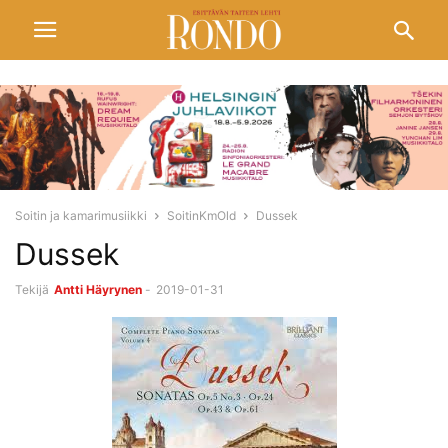
Soitin ja kamarimusiikki
SoitinKmOld
Dussek
Dussek
Tekijä
Antti Häyrynen
-
2019-01-31