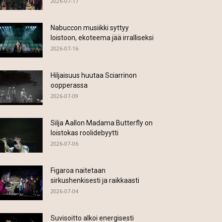
2026-07-17
Nabuccon musiikki syttyy
loistoon, ekoteema jää irralliseksi
2026-07-16
Hiljaisuus huutaa Sciarrinon
oopperassa
2026-07-09
Silja Aallon Madama Butterfly on
loistokas roolidebyytti
2026-07-06
Figaroa naitetaan
sirkushenkisesti ja raikkaasti
2026-07-04
Suvisoitto alkoi energisesti