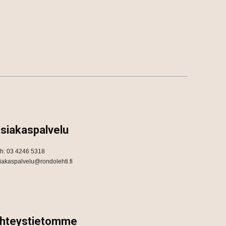
siakaspalvelu
h: 03 4246 5318
iakaspalvelu@rondolehti.fi
hteystietomme