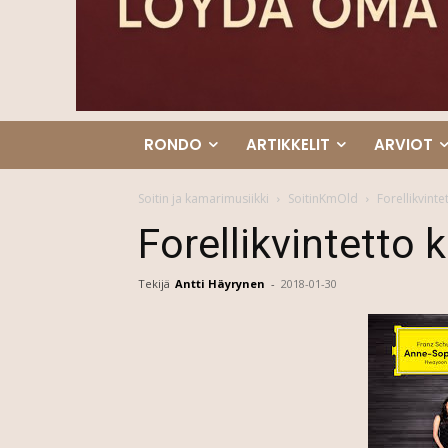
RONDO
ARTIKKELIT
ARVIOT
Soitin ja kamarimusiikki
SoitinKmOld
Forellikvint
Forellikvintetto
Tekijä
Antti Häyrynen
-
2018-01-30