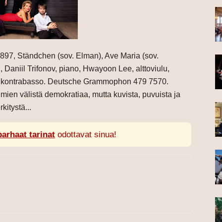
D 897, Ständchen (sov. Elman), Ave Maria (sov.
, Daniil Trifonov, piano, Hwayoon Lee, alttoviulu,
, kontrabasso. Deutsche Grammophon 479 7570.
imien välistä demokratiaa, mutta kuvista, puvuista ja
kitystä...
parhaat tarinat
odottavat sinua!