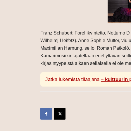
Franz Schubert: Forellikvintetto, Notturno 
Wilhelmj-Heifetz). Anne Sophie Mutter, viulu
Maximilian Harnung, sello, Roman Patkoló
Kamarimusiikin ajatellaan edellyttävän soitt
kirjasintyypeistä alkaen sellaisella ei ole mer
Jatka lukemista tilaajana
– kulttuurin 