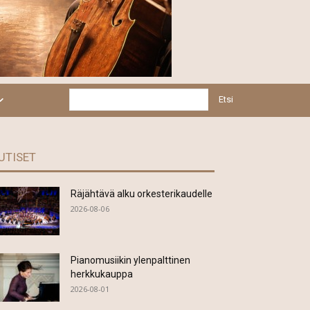
Etsi
UTISET
Räjähtävä alku orkesterikaudelle
2026-08-06
Pianomusiikin ylenpalttinen
herkkukauppa
2026-08-01