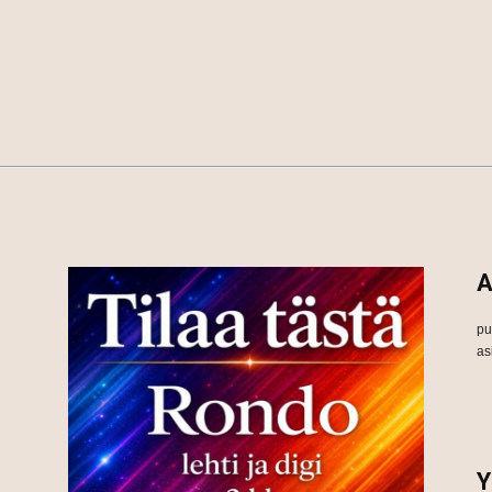
A
pu
as
Y