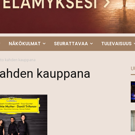
NÄKÖKULMAT
SEURATTAVAA
TULEVAISUUS
etto kahden kauppana
U
 kahden kauppana