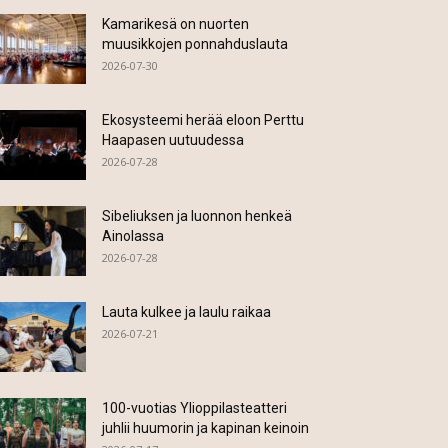
Kamarikesä on nuorten
muusikkojen ponnahduslauta
2026-07-30
Ekosysteemi herää eloon Perttu
Haapasen uutuudessa
2026-07-28
Sibeliuksen ja luonnon henkeä
Ainolassa
2026-07-28
Lauta kulkee ja laulu raikaa
2026-07-21
100-vuotias Ylioppilasteatteri
juhlii huumorin ja kapinan keinoin