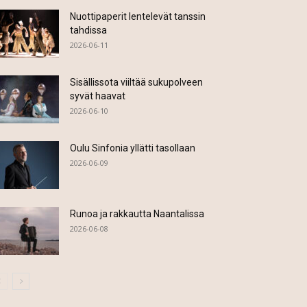
Nuottipaperit lentelevät tanssin
tahdissa
2026-06-11
Sisällissota viiltää sukupolveen
syvät haavat
2026-06-10
Oulu Sinfonia yllätti tasollaan
2026-06-09
Runoa ja rakkautta Naantalissa
2026-06-08