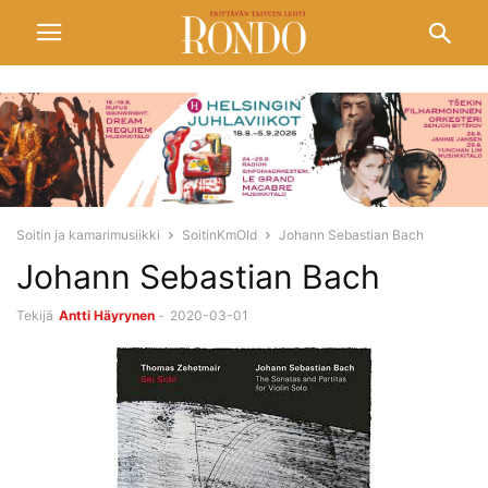
Soitin ja kamarimusiikki
SoitinKmOld
Johann Sebastian Bach
Johann Sebastian Bach
Tekijä
Antti Häyrynen
-
2020-03-01