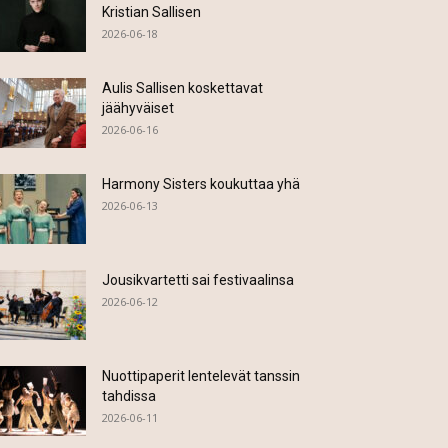
Kristian Sallisen
2026-06-18
Aulis Sallisen koskettavat
jäähyväiset
2026-06-16
Harmony Sisters koukuttaa yhä
2026-06-13
Jousikvartetti sai festivaalinsa
2026-06-12
Nuottipaperit lentelevät tanssin
tahdissa
2026-06-11