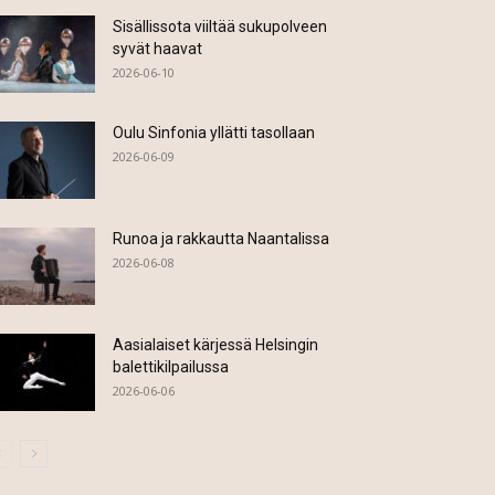
Sisällissota viiltää sukupolveen
syvät haavat
2026-06-10
Oulu Sinfonia yllätti tasollaan
2026-06-09
Runoa ja rakkautta Naantalissa
2026-06-08
Aasialaiset kärjessä Helsingin
balettikilpailussa
2026-06-06