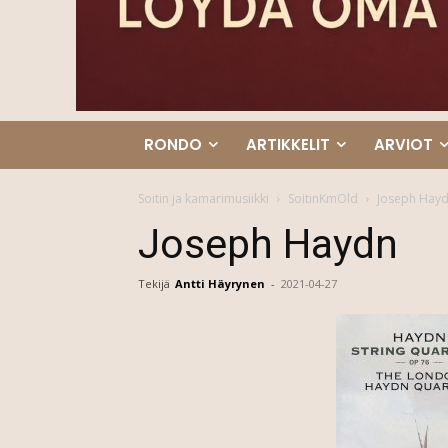
RONDO
ARTIKKELIT
ARVIOT
Soitin ja kamarimusiikki
SoitinKmOld
Joseph Hay
Joseph Haydn
Tekijä
Antti Häyrynen
-
2021-04-27