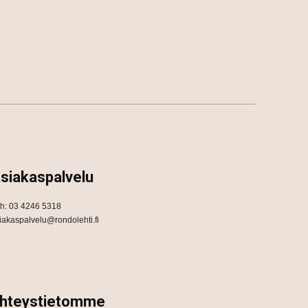
siakaspalvelu
h: 03 4246 5318
iakaspalvelu@rondolehti.fi
hteystietomme