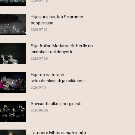
2026-07-16
Hiljaisuus huutaa Sciarrinon
oopperassa
2026-07-09
Silja Aallon Madama Butterfly on
loistokas roolidebyytti
2026-07-06
Figaroa naitetaan
sirkushenkisesti ja raikkaasti
2026-07-04
Suvisoitto alkoi energisesti
2026-06-26
Tampere Filharmonia kiinnitti