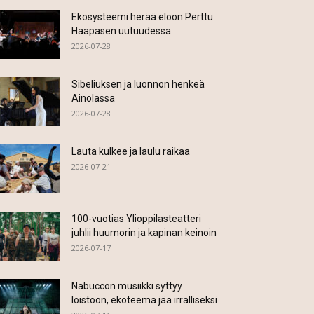
Ekosysteemi herää eloon Perttu
Haapasen uutuudessa
2026-07-28
Sibeliuksen ja luonnon henkeä
Ainolassa
2026-07-28
Lauta kulkee ja laulu raikaa
2026-07-21
100-vuotias Ylioppilasteatteri
juhlii huumorin ja kapinan keinoin
2026-07-17
Nabuccon musiikki syttyy
loistoon, ekoteema jää irralliseksi