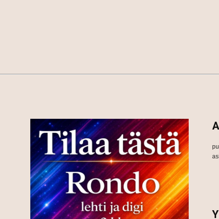
A
pu
as
Y