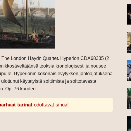
76. The London Haydn Quartet. Hyperion CDA68335 (2
nimikkosäveltäjänsä teoksia kronologisesti ja nousee
ipulle. Hyperionin kokonaislevytyksen johtoajatuksena
ulottunut käytetyistä soittimista ja soittotavasta
in. Op. 76 kuuden...
parhaat tarinat
odottavat sinua!