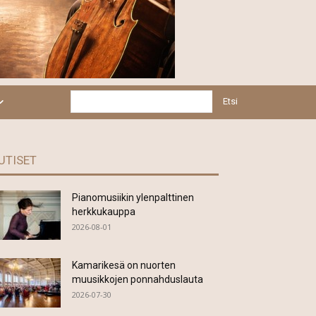
Etsi
UTISET
Pianomusiikin ylenpalttinen
herkkukauppa
2026-08-01
Kamarikesä on nuorten
muusikkojen ponnahduslauta
2026-07-30