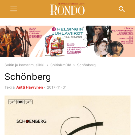
Soitin ja kamarimusiikki
SoitinKmOld
Schönberg
Schönberg
Tekijä
Antti Häyrynen
-
2017-11-01