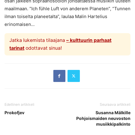
osan jälkeen sopraanosoolon johdattaessa musiikin uuteen
maailmaan. ”Ich fühle Luft von anderem Planeten”, ”Tunnen
ilman toiselta planeetalta”, laulaa Malin Hartelius
erinomaisen...
Jatka lukemista tilaajana
– kulttuurin parhaat
tarinat
odottavat sinua!
Edellinen artikkeli
Seuraava artikkeli
Prokofjev
Susanna Mälkille
Pohjoismaiden neuvoston
musiikkipalkinto